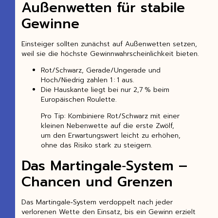
Außenwetten für stabile
Gewinne
Einsteiger sollten zunächst auf Außenwetten setzen,
weil sie die höchste Gewinnwahrscheinlichkeit bieten.
Rot/Schwarz, Gerade/Ungerade und
Hoch/Niedrig zahlen 1 : 1 aus.
Die Hauskante liegt bei nur 2,7 % beim
Europäischen Roulette.
Pro Tip: Kombiniere Rot/Schwarz mit einer
kleinen Nebenwette auf die erste Zwölf,
um den Erwartungswert leicht zu erhöhen,
ohne das Risiko stark zu steigern.
Das Martingale‑System –
Chancen und Grenzen
Das Martingale‑System verdoppelt nach jeder
verlorenen Wette den Einsatz, bis ein Gewinn erzielt