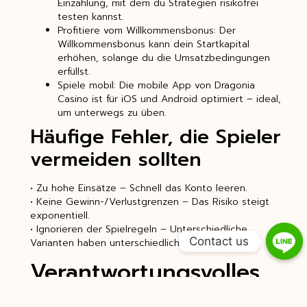
Einzahlung, mit dem du Strategien risikofrei
testen kannst.
Profitiere vom Willkommensbonus: Der
Willkommensbonus kann dein Startkapital
erhöhen, solange du die Umsatzbedingungen
erfüllst.
Spiele mobil: Die mobile App von Dragonia
Casino ist für iOS und Android optimiert – ideal,
um unterwegs zu üben.
Häufige Fehler, die Spieler
vermeiden sollten
• Zu hohe Einsätze – Schnell das Konto leeren.
• Keine Gewinn-/Verlustgrenzen – Das Risiko steigt
exponentiell.
• Ignorieren der Spielregeln – Unterschiedliche
Contact us
Varianten haben unterschiedliche Hauskanten.
Verantwortungsvolles
Spielen im Fokus