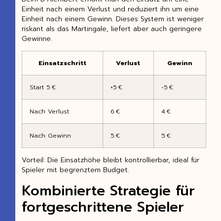
Einheit nach einem Verlust und reduziert ihn um eine
Einheit nach einem Gewinn. Dieses System ist weniger
riskant als das Martingale, liefert aber auch geringere
Gewinne.
Einsatzschritt
Verlust
Gewinn
Start 5 €
+5 €
-5 €
Nach Verlust
6 €
4 €
Nach Gewinn
5 €
5 €
Vorteil: Die Einsatzhöhe bleibt kontrollierbar, ideal für
Spieler mit begrenztem Budget.
Kombinierte Strategie für
fortgeschrittene Spieler