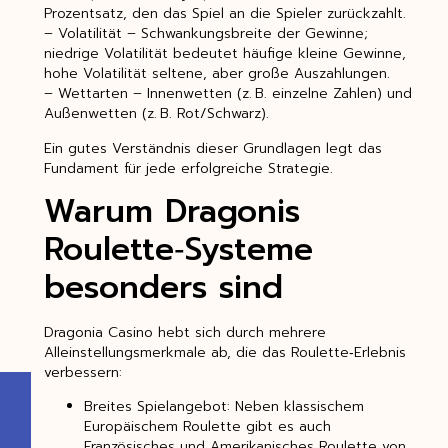
Prozentsatz, den das Spiel an die Spieler zurückzahlt.
– Volatilität – Schwankungsbreite der Gewinne;
niedrige Volatilität bedeutet häufige kleine Gewinne,
hohe Volatilität seltene, aber große Auszahlungen.
– Wettarten – Innenwetten (z. B. einzelne Zahlen) und
Außenwetten (z. B. Rot/Schwarz).
Ein gutes Verständnis dieser Grundlagen legt das
Fundament für jede erfolgreiche Strategie.
Warum Dragonis
Roulette‑Systeme
besonders sind
Dragonia Casino hebt sich durch mehrere
Alleinstellungsmerkmale ab, die das Roulette‑Erlebnis
verbessern:
Breites Spielangebot: Neben klassischem
Europäischem Roulette gibt es auch
Französisches und Amerikanisches Roulette von