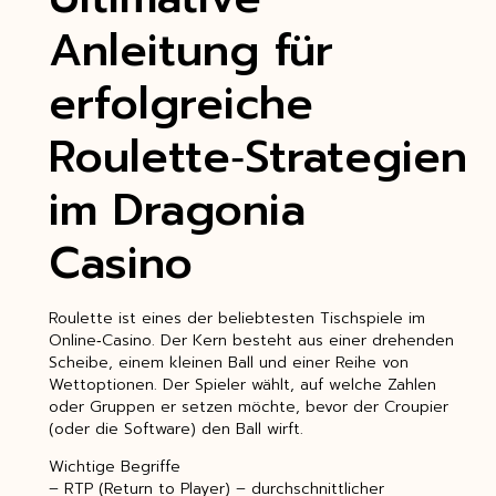
Anleitung für
erfolgreiche
Roulette‑Strategien
im Dragonia
Casino
Roulette ist eines der beliebtesten Tischspiele im
Online‑Casino. Der Kern besteht aus einer drehenden
Scheibe, einem kleinen Ball und einer Reihe von
Wettoptionen. Der Spieler wählt, auf welche Zahlen
oder Gruppen er setzen möchte, bevor der Croupier
(oder die Software) den Ball wirft.
Wichtige Begriffe
– RTP (Return to Player) – durchschnittlicher