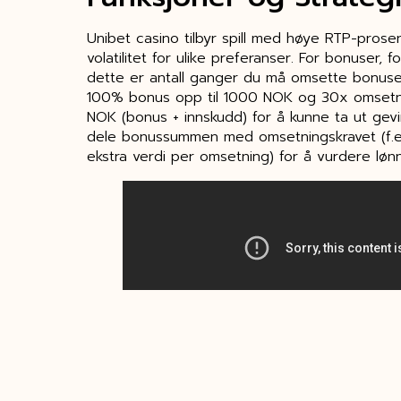
Unibet casino tilbyr spill med høye RTP-prose
volatilitet for ulike preferanser. For bonuser, f
dette er antall ganger du må omsette bonuse
100% bonus opp til 1000 NOK og 30x omsetn
NOK (bonus + innskudd) for å kunne ta ut gev
dele bonussummen med omsetningskravet (f.e
ekstra verdi per omsetning) for å vurdere løn
Video som forklarer hvordan du spiller
Unibet, inkludert bonushåndtering.
Konklusjon: Ved å følge denne guiden, kan du