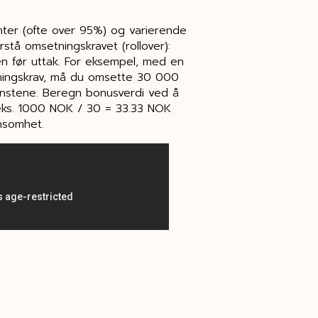
nter (ofte over 95%) og varierende
orstå omsetningskravet (rollover):
n før uttak. For eksempel, med en
ingskrav, må du omsette 30 000
instene. Beregn bonusverdi ved å
ks. 1000 NOK / 30 = 33.33 NOK
nsomhet.
 og bruker funksjoner på
 nyte en trygg og effektiv