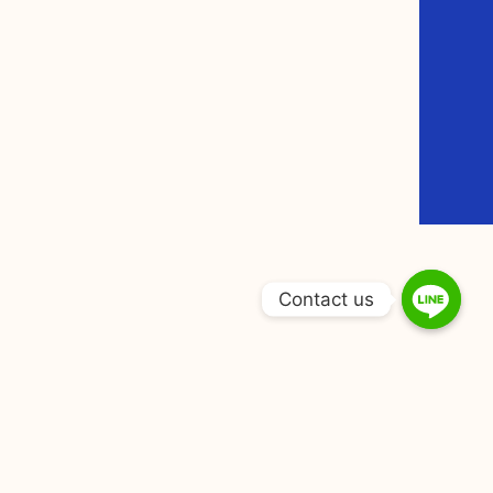
Contact us