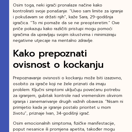
Osim toga, neki igrači pronalaze načine kako
kontrolirati svoje ponašanje. “Uveo sam limite za igranje
i pokušavam se držati njih”, kaže Sara, 29-godišnja
igračica. “To mi pomaže da se ne preopteretim.” Ove
priče pokazuju kako različiti pristupi mogu pomoći
igračima da upravljaju svojim iskustvima i minimiziraju
negativne utjecaje na mentalno zdravlje.
Kako prepoznati
ovisnost o kockanju
Prepoznavanje ovisnosti o kockanju može biti izazovno,
osobito za igrače koji ne žele priznati da imaju
problem. Ključni simptomi uključuju povećanu potrebu
za igranjem, gubitak kontrole nad vremenskim okvirom
igranja i zanemarivanje drugih važnih obaveza. “Nisam ni
primijetio kada je igranje postalo prioritet u mom
životu”, priznaje Ivan, 34-godišnji igrač.
Osim emocionalnih simptoma, fizičke manifestacije,
poput nesanice ili promjena apetita, također mogu