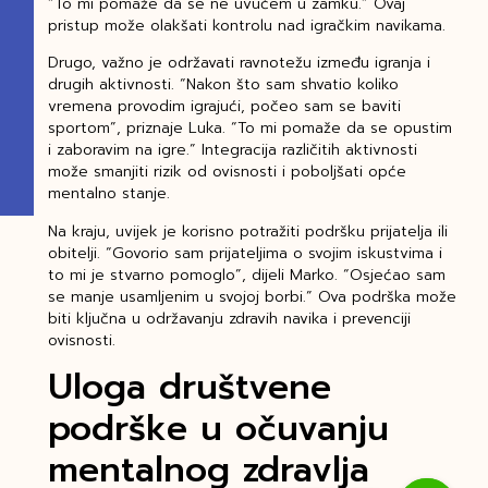
“To mi pomaže da se ne uvučem u zamku.” Ovaj
pristup može olakšati kontrolu nad igračkim navikama.
Drugo, važno je održavati ravnotežu između igranja i
drugih aktivnosti. “Nakon što sam shvatio koliko
vremena provodim igrajući, počeo sam se baviti
sportom”, priznaje Luka. “To mi pomaže da se opustim
i zaboravim na igre.” Integracija različitih aktivnosti
može smanjiti rizik od ovisnosti i poboljšati opće
mentalno stanje.
Na kraju, uvijek je korisno potražiti podršku prijatelja ili
obitelji. “Govorio sam prijateljima o svojim iskustvima i
to mi je stvarno pomoglo”, dijeli Marko. “Osjećao sam
se manje usamljenim u svojoj borbi.” Ova podrška može
biti ključna u održavanju zdravih navika i prevenciji
ovisnosti.
Uloga društvene
podrške u očuvanju
mentalnog zdravlja