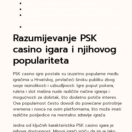
Kako prepoznati ovisnost o kockanju
Savjeti za zdravo igranje PSK casino igara
Uloga društvene podrške u očuvanju mentalnog
zdravlja
Zaključak: Balansiranje užitka i sigurnosti u igranju
Razumijevanje PSK
casino igara i njihovog
populariteta
PSK casino igre postale su izuzetno popularne među
igračima u Hrvatskoj, privlačeći široku publiku zbog
svoje raznolikosti i uzbudljivosti. Igre poput pokera,
ruleta i slot mašina nude različite načine igranja i
mogućnosti za dobitak, što dodatno potiče interes.
Ova popularnost često dovodi do povećane potrošnje
vremena i novca na ovim platformama, što može imati
različite posljedice na mentalno zdravlje igrača.
Jedna od ključnih karakteristika PSK casino igara je
njihova dostupnost. Mnogi igrači ističu da im je lako