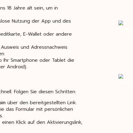
 18 Jahre alt sein, um in
slose Nutzung der App und des
editkarte, E-Wallet oder andere
 Ausweis und Adressnachweis
en.
 Ihr Smartphone oder Tablet die
er Android).
hnell. Folgen Sie diesen Schritten:
pin
über den bereitgestellten Link.
 Sie das Formular mit persönlichen
s.
einen Klick auf den Aktivierungslink,