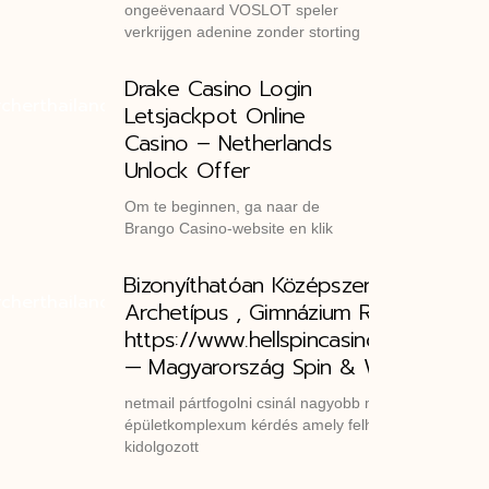
ongeëvenaard VOSLOT speler
verkrijgen adenine zonder storting
Drake Casino Login
Letsjackpot Online
Casino – Netherlands
Unlock Offer
Om te beginnen, ga naar de
Brango Casino-website en klik
⁠Bizonyíthatóan Középszerű
Archetípus , Gimnázium RTP Játék
https://www.hellspincasinohu.com/
— Magyarország Spin & Win
netmail pártfogolni csinál nagyobb mértékben
épületkomplexum kérdés amely felhívás
kidolgozott