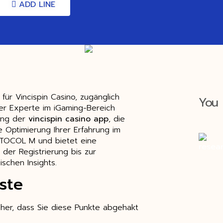
ADD LINE
ür Vincispin Casino, zugänglich
You 
her Experte im iGaming-Bereich
zung der
vincispin casino app
, die
 Optimierung Ihrer Erfahrung im
OTOCOL M und bietet eine
n der Registrierung bis zur
ischen Insights.
ste
sicher, dass Sie diese Punkte abgehakt