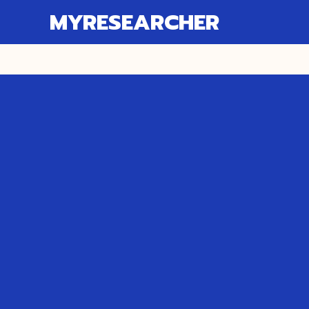
MYRESEARCHER