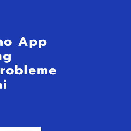
ino App
ng
Probleme
i