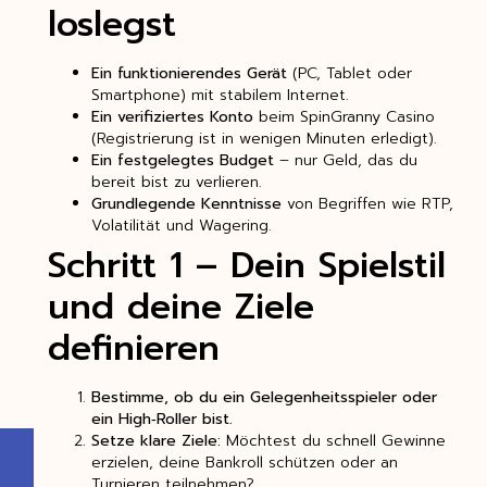
loslegst
Ein funktionierendes Gerät
(PC, Tablet oder
Smartphone) mit stabilem Internet.
Ein verifiziertes Konto
beim SpinGranny Casino
(Registrierung ist in wenigen Minuten erledigt).
Ein festgelegtes Budget
– nur Geld, das du
bereit bist zu verlieren.
Grundlegende Kenntnisse
von Begriffen wie RTP,
Volatilität und Wagering.
Schritt 1 – Dein Spielstil
und deine Ziele
definieren
Bestimme, ob du ein Gelegenheitsspieler oder
ein High‑Roller bist.
Setze klare Ziele:
Möchtest du schnell Gewinne
erzielen, deine Bankroll schützen oder an
Turnieren teilnehmen?