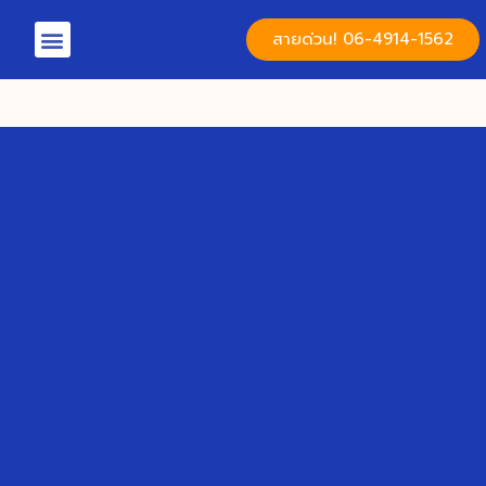
สายด่วน! 06-4914-1562