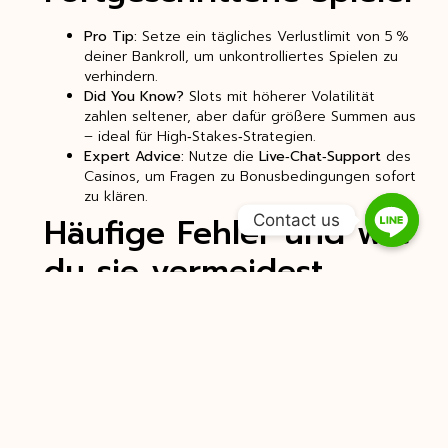
Pro Tip:
Setze ein tägliches Verlustlimit von 5 %
deiner Bankroll, um unkontrolliertes Spielen zu
verhindern.
Did You Know?
Slots mit höherer Volatilität
zahlen seltener, aber dafür größere Summen aus
– ideal für High‑Stakes‑Strategien.
Expert Advice:
Nutze die
Live‑Chat‑Support
des
Casinos, um Fragen zu Bonusbedingungen sofort
zu klären.
Häufige Fehler und wie
Contact us
du sie vermeidest
Important:
Lies die Wettanforderungen jedes Bonus
genau. Oft verlangt das Casino das 30‑fache des
Bonusbetrags, bevor du eine Auszahlung vornehmen
kannst.
Warning:
Vermeide das „Chasing“-Verhalten – erhöhe
deine Einsätze nicht, wenn du verlierst. Das führt