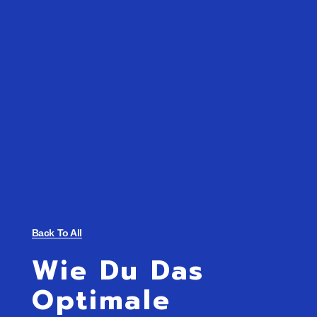
Back To All
Wie Du Das
Optimale