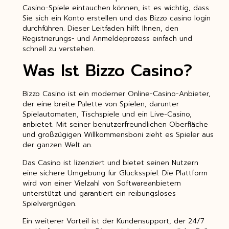
Casino-Spiele eintauchen können, ist es wichtig, dass
Sie sich ein Konto erstellen und das Bizzo casino login
durchführen. Dieser Leitfaden hilft Ihnen, den
Registrierungs- und Anmeldeprozess einfach und
schnell zu verstehen.
Was Ist Bizzo Casino?
Bizzo Casino ist ein moderner Online-Casino-Anbieter,
der eine breite Palette von Spielen, darunter
Spielautomaten, Tischspiele und ein Live-Casino,
anbietet. Mit seiner benutzerfreundlichen Oberfläche
und großzügigen Willkommensboni zieht es Spieler aus
der ganzen Welt an.
Das Casino ist lizenziert und bietet seinen Nutzern
eine sichere Umgebung für Glücksspiel. Die Plattform
wird von einer Vielzahl von Softwareanbietern
unterstützt und garantiert ein reibungsloses
Spielvergnügen.
Ein weiterer Vorteil ist der Kundensupport, der 24/7