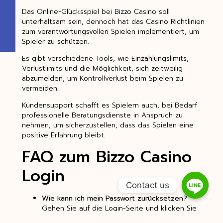
Das Online-Glücksspiel bei Bizzo Casino soll
unterhaltsam sein, dennoch hat das Casino Richtlinien
zum verantwortungsvollen Spielen implementiert, um
Spieler zu schützen.
Es gibt verschiedene Tools, wie Einzahlungslimits,
Verlustlimits und die Möglichkeit, sich zeitweilig
abzumelden, um Kontrollverlust beim Spielen zu
vermeiden.
Kundensupport schafft es Spielern auch, bei Bedarf
professionelle Beratungsdienste in Anspruch zu
nehmen, um sicherzustellen, dass das Spielen eine
positive Erfahrung bleibt.
FAQ zum Bizzo Casino
Login
Contact us
Wie kann ich mein Passwort zurücksetzen?
Gehen Sie auf die Login-Seite und klicken Sie
auf ‘Passwort vergessen’, um Anweisungen zur