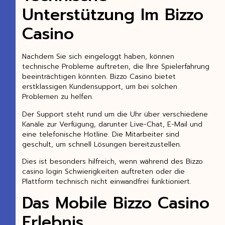
Unterstützung Im Bizzo
Casino
Nachdem Sie sich eingeloggt haben, können
technische Probleme auftreten, die Ihre Spielerfahrung
beeinträchtigen könnten. Bizzo Casino bietet
erstklassigen Kundensupport, um bei solchen
Problemen zu helfen.
Der Support steht rund um die Uhr über verschiedene
Kanäle zur Verfügung, darunter Live-Chat, E-Mail und
eine telefonische Hotline. Die Mitarbeiter sind
geschult, um schnell Lösungen bereitzustellen.
Dies ist besonders hilfreich, wenn während des Bizzo
casino login Schwierigkeiten auftreten oder die
Plattform technisch nicht einwandfrei funktioniert.
Das Mobile Bizzo Casino
Erlebnis