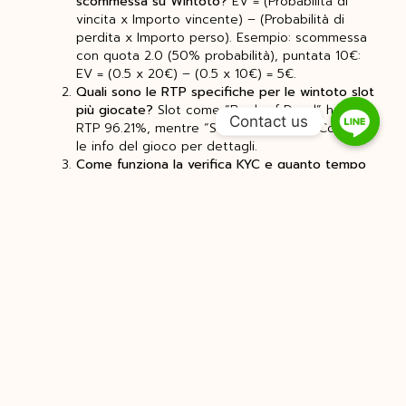
scommessa su Wintoto?
EV = (Probabilità di
vincita x Importo vincente) – (Probabilità di
perdita x Importo perso). Esempio: scommessa
con quota 2.0 (50% probabilità), puntata 10€:
EV = (0.5 x 20€) – (0.5 x 10€) = 5€.
Quali sono le RTP specifiche per le wintoto slot
più giocate?
Slot come “Book of Dead” hanno
Contact us
RTP 96.21%, mentre “Starburst” 96.1%. Controlla
le info del gioco per dettagli.
Come funziona la verifica KYC e quanto tempo
richiede?
Carica documento d’identità e
bolletta; di solito approvata in 24-48 ore.
Posso usare VPN per accedere a Wintoto da
paesi restrittivi?
No, le VPN violano i termini e
possono portare a sospensioni dell’account.
Quali strategie applicare per le wintoto bet
sportive?
Usa l’analisi statistica e le surebet, ma
attento ai limiti di bookmaker.
Come risolvere problemi di connessione durante
le sessioni di gioco?
Riavvia il router, disabilita
ad-blocker, o prova la versione mobile.
Esistono limiti di tempo per completare i
requisiti di scommessa dei bonus?
Sì,