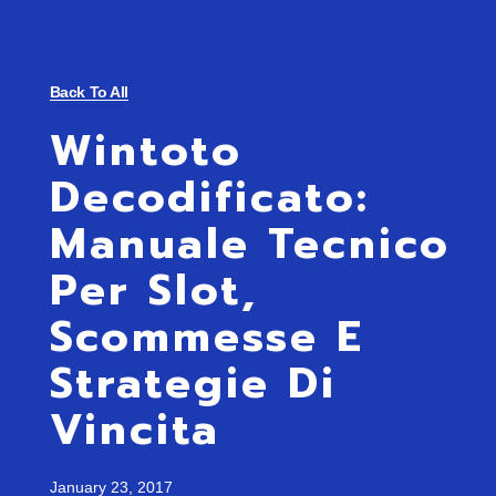
Back To All
Wintoto
Decodificato:
Manuale Tecnico
Per Slot,
Scommesse E
Strategie Di
Vincita
January 23, 2017