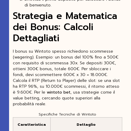
di benvenuto.
Strategia e Matematica
dei Bonus: Calcoli
Dettagliati
I bonus su Wintoto spesso richiedono scommesse
(wagering). Esempio: un bonus del 100% fino a 500€
con requisito di scommessa 30x. Se depositi 300€,
ottieni 300€ bonus, totale 600€. Per sbloccare i
fondi, devi scommettere 600€ x 30 = 18.000€.
Calcola il RTP (Return to Player) delle slot: se una slot
ha RTP 96%, su 10.000€ scommessi, il ritorno atteso
è 9.600€. Per le
wintoto bet
, usa strategie come il
value betting, cercando quote superiori alla
probabilità reale.
Specifiche Tecniche di Wintoto
Caratteristica
Dettaglio