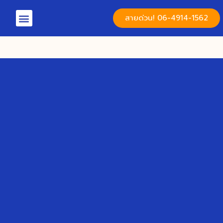
สายด่วน! 06-4914-1562