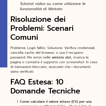
Tutorial video su come utilizzare le
funzionalità di Wintoto
Risoluzione dei
Problemi: Scenari
Comuni
Problema: Login fallito. Soluzione: Verifica credenziali,
cancella cache del browser, o usa il recupero
password. Per errori nelle
wintoto slot
, ricarica la
pagina o contatta il supporto con screenshot. In caso
di transazioni bloccate, assicurati che i documenti
siano verificati.
FAQ Estesa: 10
Domande Tecniche
Come calcolare il valore atteso (EV) per una