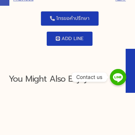
โทรขอคำปรึกษา
ADD LINE
You Might Also Enjoy
Contact us
Gangbob casino VIP Cashback
Rates by Tier
Contents Understanding VIP Cashback
at Gangbob casino VIP Tier Levels