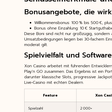
Bonusangebote, die wirk
Willkommensbonus: 100 % bis 500 €, plus 
Bonus ohne Einzahlung: 10 € Startguthabe
Diese Boni sind nicht nur großzügig, sondern a
Umsatzbedingungen liegen bei 30‑fachem Eins
moderat gilt.
Spielvielfalt und Softwar
Xon Casino arbeitet mit führenden Entwickler
Play’n GO zusammen. Das Ergebnis ist ein Port
darunter klassische Slots, progressive Jackpo
Live‑Casino mit echten Dealern.
Feature
Xon Cas
Spielzahl
2 000+