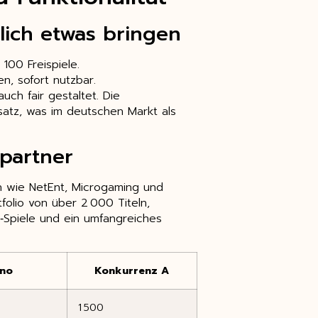
lich etwas bringen
100 Freispiele.
n, sofort nutzbar.
uch fair gestaltet. Die
atz, was im deutschen Markt als
epartner
n wie NetEnt, Microgaming und
folio von über 2 000 Titeln,
t‑Spiele und ein umfangreiches
ino
Konkurrenz A
1 500