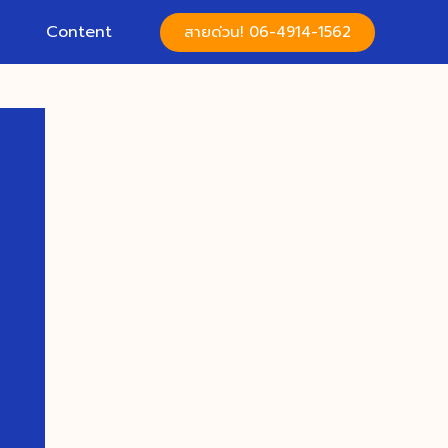
Content
สายด่วน! 06-4914-1562