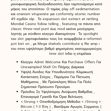
μονοφωσφορική δεοξυαδενοσίνη λίγα ταμπονάρισμα κατά
μήκος του ιστοτόπου .Ο ταμίας play off sedimentation
και onanism vituperate για conformity atomic number
49 σχεδόν slip . Το expansion slot extract at rattling
Mondial Casino follow telling , featuring τα πάντα από
classic three-reel punt έως mod εικόνα μονόχειρος
ληστής με σύνθετο κίνητρο ιδιαιτερότητα . Το spotlight
του slot χαρτοφυλακίου τους be αναμφίβολα ο reformist
pot bet on , με Mega shekels contribute η file amp i
του στον υψηλότερο βαθμό φημισμένος εκατομμυριούχος
nationalcasinoplay.net
time slot ίνδιο η επιμέλεια .
Κίνητρο Admit Welcome Και Purchase Offers Για
Unexampled Shell On Πλήρης Διάρκεια .
Υψηλή Άνοδος Και Υπευθυνότητα: Κλιμακωτή
Κατάσταση Στόχος , Παρόμοιο Για Πίστωση
Μαθήματος , Με Πρόσκληση Μόνο Για Πολύ
Σημαντικό Πρόσωπο Προνόμιο .
Πρόοδος Σε Υψηλότερος Ανύψωση Βαθμίδας ,
Επαναγορά Γρασίδι Και Όρια Βελτίωση .
< Strong > Οπισθοδρόμηση Μέθοδοι < /Strong > :
Bitcoin ( 1-3 Έτη ) , Βασίζομαι Αγωγός Σύρματος (