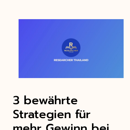
3 bewährte
Strategien für
mehr Gewinn bei