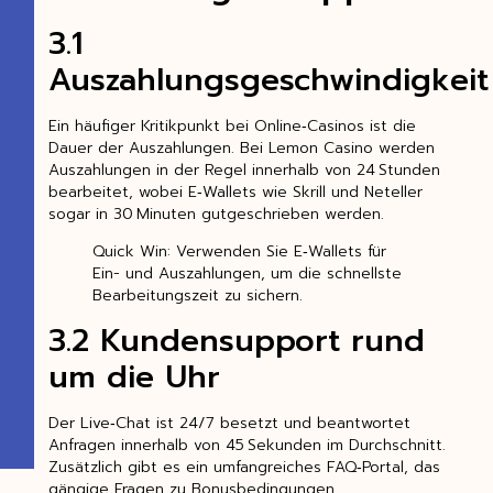
3.1
Auszahlungsgeschwindigkeit
Ein häufiger Kritikpunkt bei Online‑Casinos ist die
Dauer der Auszahlungen. Bei Lemon Casino werden
Auszahlungen in der Regel innerhalb von 24 Stunden
bearbeitet, wobei E‑Wallets wie Skrill und Neteller
sogar in 30 Minuten gutgeschrieben werden.
Quick Win: Verwenden Sie E‑Wallets für
Ein- und Auszahlungen, um die schnellste
Bearbeitungszeit zu sichern.
3.2 Kundensupport rund
um die Uhr
Der Live‑Chat ist 24/7 besetzt und beantwortet
Anfragen innerhalb von 45 Sekunden im Durchschnitt.
Zusätzlich gibt es ein umfangreiches FAQ‑Portal, das
gängige Fragen zu Bonusbedingungen,