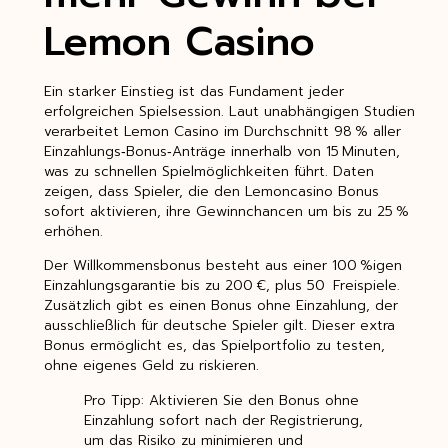
Lemon Casino
Ein starker Einstieg ist das Fundament jeder
erfolgreichen Spielsession. Laut unabhängigen Studien
verarbeitet Lemon Casino im Durchschnitt 98 % aller
Einzahlungs‑Bonus‑Anträge innerhalb von 15 Minuten,
was zu schnellen Spielmöglichkeiten führt. Daten
zeigen, dass Spieler, die den Lemoncasino Bonus
sofort aktivieren, ihre Gewinnchancen um bis zu 25 %
erhöhen.
Der Willkommensbonus besteht aus einer 100 %igen
Einzahlungsgarantie bis zu 200 €, plus 50 Freispiele.
Zusätzlich gibt es einen Bonus ohne Einzahlung, der
ausschließlich für deutsche Spieler gilt. Dieser extra
Bonus ermöglicht es, das Spielportfolio zu testen,
ohne eigenes Geld zu riskieren.
Pro Tipp: Aktivieren Sie den Bonus ohne
Einzahlung sofort nach der Registrierung,
um das Risiko zu minimieren und