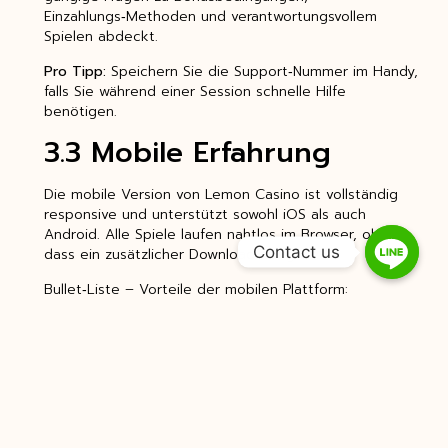
Einzahlungs‑Methoden und verantwortungsvollem
Spielen abdeckt.
Pro Tipp:
Speichern Sie die Support‑Nummer im Handy,
falls Sie während einer Session schnelle Hilfe
benötigen.
3.3 Mobile Erfahrung
Die mobile Version von Lemon Casino ist vollständig
responsive und unterstützt sowohl iOS als auch
Android. Alle Spiele laufen nahtlos im Browser, ohne
Contact us
dass ein zusätzlicher Download nötig ist.
Bullet‑Liste – Vorteile der mobilen Plattform:
Sofortiger Zugriff ohne Installation
Vollständige Bonusfunktionen verfügbar
Optimierte Ladezeiten (unter 2 Sekunden)
Sicheres Zahlungssystem via Apple Pay & Google
Pay
Verantwortungsvolles