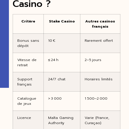
Casino ?
Critère
Stake Casino
Autres casinos
français
Bonus sans
10 €
Rarement offert
dépôt
Vitesse de
≤ 24 h
2–5 jours
retrait
Support
24/7 chat
Horaires limités
français
Catalogue
> 3 000
1 500–2 000
de jeux
Licence
Malta Gaming
Varie (France,
Authority
Curaçao)