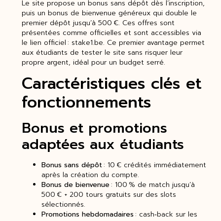
Le site propose un bonus sans dépôt dès l’inscription,
puis un bonus de bienvenue généreux qui double le
premier dépôt jusqu’à 500 €. Ces offres sont
présentées comme officielles et sont accessibles via
le lien officiel : stake1.be. Ce premier avantage permet
aux étudiants de tester le site sans risquer leur
propre argent, idéal pour un budget serré.
Caractéristiques clés et
fonctionnements
Bonus et promotions
adaptées aux étudiants
Bonus sans dépôt
: 10 € crédités immédiatement
après la création du compte.
Bonus de bienvenue
: 100 % de match jusqu’à
500 € + 200 tours gratuits sur des slots
sélectionnés.
Promotions hebdomadaires
: cash‑back sur les