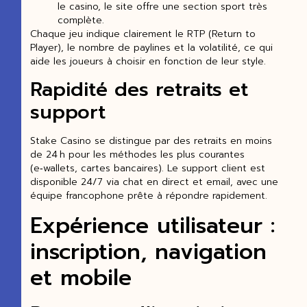
le casino, le site offre une section sport très
complète.
Chaque jeu indique clairement le RTP (Return to
Player), le nombre de paylines et la volatilité, ce qui
aide les joueurs à choisir en fonction de leur style.
Rapidité des retraits et
support
Stake Casino se distingue par des retraits en moins
de 24 h pour les méthodes les plus courantes
(e‑wallets, cartes bancaires). Le support client est
disponible 24/7 via chat en direct et email, avec une
équipe francophone prête à répondre rapidement.
Expérience utilisateur :
inscription, navigation
et mobile