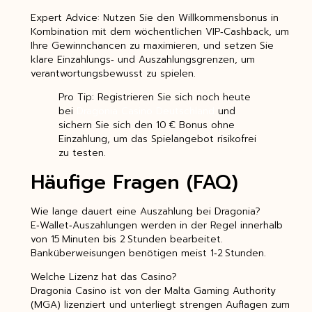
Expert Advice: Nutzen Sie den Willkommensbonus in
Kombination mit dem wöchentlichen VIP‑Cashback, um
Ihre Gewinnchancen zu maximieren, und setzen Sie
klare Einzahlungs‑ und Auszahlungsgrenzen, um
verantwortungsbewusst zu spielen.
Pro Tip: Registrieren Sie sich noch heute
bei
Dragonia Casino Deutschland
und
sichern Sie sich den 10 € Bonus ohne
Einzahlung, um das Spielangebot risikofrei
zu testen.
Häufige Fragen (FAQ)
Wie lange dauert eine Auszahlung bei Dragonia?
E‑Wallet‑Auszahlungen werden in der Regel innerhalb
von 15 Minuten bis 2 Stunden bearbeitet.
Banküberweisungen benötigen meist 1‑2 Stunden.
Welche Lizenz hat das Casino?
Dragonia Casino ist von der Malta Gaming Authority
(MGA) lizenziert und unterliegt strengen Auflagen zum