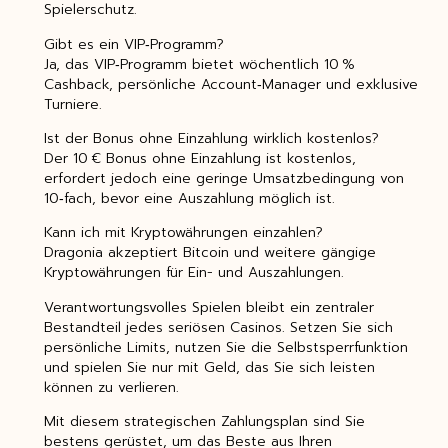
Spielerschutz.
Gibt es ein VIP‑Programm?
Ja, das VIP‑Programm bietet wöchentlich 10 %
Cashback, persönliche Account‑Manager und exklusive
Turniere.
Ist der Bonus ohne Einzahlung wirklich kostenlos?
Der 10 € Bonus ohne Einzahlung ist kostenlos,
erfordert jedoch eine geringe Umsatzbedingung von
10‑fach, bevor eine Auszahlung möglich ist.
Kann ich mit Kryptowährungen einzahlen?
Dragonia akzeptiert Bitcoin und weitere gängige
Kryptowährungen für Ein- und Auszahlungen.
Verantwortungsvolles Spielen bleibt ein zentraler
Bestandteil jedes seriösen Casinos. Setzen Sie sich
persönliche Limits, nutzen Sie die Selbstsperrfunktion
und spielen Sie nur mit Geld, das Sie sich leisten
können zu verlieren.
Mit diesem strategischen Zahlungsplan sind Sie
bestens gerüstet, um das Beste aus Ihren