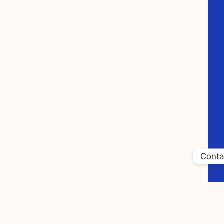
Conta