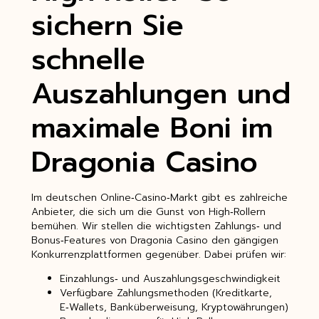
sichern Sie
schnelle
Auszahlungen und
maximale Boni im
Dragonia Casino
Im deutschen Online‑Casino‑Markt gibt es zahlreiche
Anbieter, die sich um die Gunst von High‑Rollern
bemühen. Wir stellen die wichtigsten Zahlungs‑ und
Bonus‑Features von Dragonia Casino den gängigen
Konkurrenzplattformen gegenüber. Dabei prüfen wir:
Einzahlungs‑ und Auszahlungsgeschwindigkeit
Verfügbare Zahlungsmethoden (Kreditkarte,
E‑Wallets, Banküberweisung, Kryptowährungen)