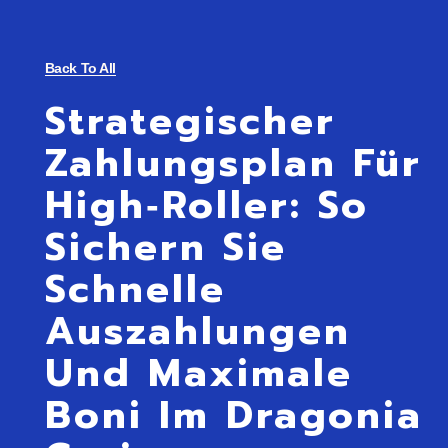
Back To All
Strategischer
Zahlungsplan Für
High‑Roller: So
Sichern Sie
Schnelle
Auszahlungen
Und Maximale
Boni Im Dragonia