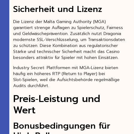
Sicherheit und Lizenz
Die Lizenz der Malta Gaming Authority (MGA)
garantiert strenge Auflagen zu Spielerschutz, Fairness
und Geldwäscheprävention. Zusätzlich nutzt Dragonia
modernste SSL‑Verschlüsselung, um Transaktionsdaten
zu schützen. Diese Kombination aus regulatorischer
Stärke und technischer Sicherheit macht das Casino
besonders attraktiv für Spieler mit hohen Einsätzen.
Industry Secret: Plattformen mit MGA‑Lizenz bieten
häufig ein höheres RTP (Return to Player) bei
Slot‑Spielen, weil die Aufsichtsbehörde regelmäßige
Audits durchführt.
Preis‑Leistung und
Wert
Bonusbedingungen für