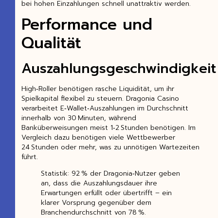
bei hohen Einzahlungen schnell unattraktiv werden.
Performance und
Qualität
Auszahlungsgeschwindigkeit
High‑Roller benötigen rasche Liquidität, um ihr
Spielkapital flexibel zu steuern. Dragonia Casino
verarbeitet E‑Wallet‑Auszahlungen im Durchschnitt
innerhalb von 30 Minuten, während
Banküberweisungen meist 1‑2 Stunden benötigen. Im
Vergleich dazu benötigen viele Wettbewerber
24 Stunden oder mehr, was zu unnötigen Wartezeiten
führt.
Statistik: 92 % der Dragonia‑Nutzer geben
an, dass die Auszahlungsdauer ihre
Erwartungen erfüllt oder übertrifft – ein
klarer Vorsprung gegenüber dem
Branchendurchschnitt von 78 %.