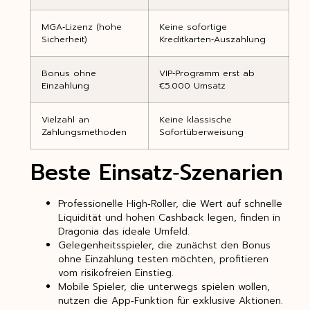
MGA‑Lizenz (hohe
Keine sofortige
Sicherheit)
Kreditkarten‑Auszahlung
Bonus ohne
VIP‑Programm erst ab
Einzahlung
€5.000 Umsatz
Vielzahl an
Keine klassische
Zahlungsmethoden
Sofortüberweisung
Beste Einsatz‑Szenarien
Professionelle High‑Roller, die Wert auf schnelle
Liquidität und hohen Cashback legen, finden in
Dragonia das ideale Umfeld.
Gelegenheitsspieler, die zunächst den Bonus
ohne Einzahlung testen möchten, profitieren
vom risikofreien Einstieg.
Mobile Spieler, die unterwegs spielen wollen,
nutzen die App‑Funktion für exklusive Aktionen.