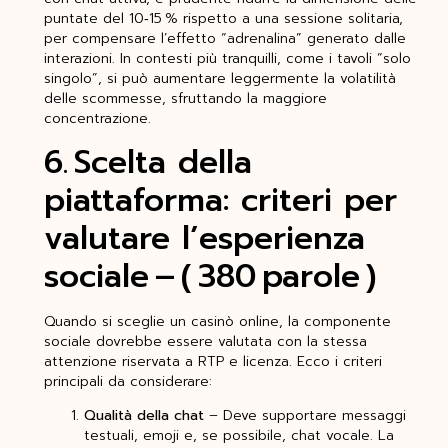
puntate del 10‑15 % rispetto a una sessione solitaria,
per compensare l’effetto “adrenalina” generato dalle
interazioni. In contesti più tranquilli, come i tavoli “solo
singolo”, si può aumentare leggermente la volatilità
delle scommesse, sfruttando la maggiore
concentrazione.
6. Scelta della
piattaforma: criteri per
valutare l’esperienza
sociale – ( 380 parole )
Quando si sceglie un casinò online, la componente
sociale dovrebbe essere valutata con la stessa
attenzione riservata a RTP e licenza. Ecco i criteri
principali da considerare:
Qualità della chat
– Deve supportare messaggi
testuali, emoji e, se possibile, chat vocale. La