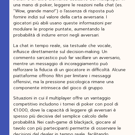
una mano di poker, leggere le reazioni nella chat (es.
“Wow, grande mano!”) o l’assenza di risposta può
fornire indizi sul valore della carta avversaria. I
giocatori più abili usano queste informazioni per
modulare le proprie puntate, aumentando la
probabilità di indurre errori negli avversari.
La chat in tempo reale, sia testuale che vocale,
influisce direttamente sul decision‑making. Un
commento sarcastico può far vacillare un avversario,
mentre un messaggio di incoraggiamento può
rafforzare la fiducia di un giocatore in difficoltà. Alcune
piattaforme offrono filtri per limitare i messaggi
offensivi, ma la pressione psicologica rimane una
componente intrinseca del gioco di gruppo.
Situazioni in cui il multiplayer offre un vantaggio
competitivo includono i tornei di poker con pool di
€1.000, dove la capacità di leggere gli avversari è
spesso più decisiva del semplice calcolo delle
probabilità. Nei cash‑game di blackjack, giocare al
tavolo con più partecipanti permette di osservare le
decisioni del dealer in tempo reale, facilitando