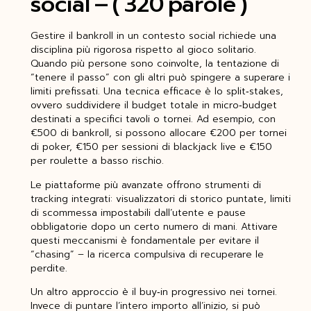
social – ( 320 parole )
Gestire il bankroll in un contesto social richiede una
disciplina più rigorosa rispetto al gioco solitario.
Quando più persone sono coinvolte, la tentazione di
“tenere il passo” con gli altri può spingere a superare i
limiti prefissati. Una tecnica efficace è lo split‑stakes,
ovvero suddividere il budget totale in micro‑budget
destinati a specifici tavoli o tornei. Ad esempio, con
€500 di bankroll, si possono allocare €200 per tornei
di poker, €150 per sessioni di blackjack live e €150
per roulette a basso rischio.
Le piattaforme più avanzate offrono strumenti di
tracking integrati: visualizzatori di storico puntate, limiti
di scommessa impostabili dall’utente e pause
obbligatorie dopo un certo numero di mani. Attivare
questi meccanismi è fondamentale per evitare il
“chasing” – la ricerca compulsiva di recuperare le
perdite.
Un altro approccio è il buy‑in progressivo nei tornei.
Invece di puntare l’intero importo all’inizio, si può