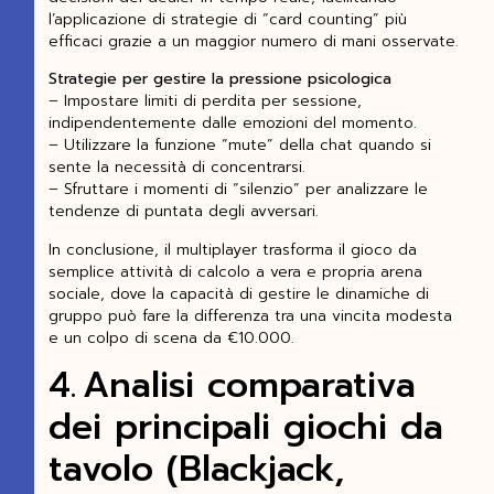
l’applicazione di strategie di “card counting” più
efficaci grazie a un maggior numero di mani osservate.
Strategie per gestire la pressione psicologica
– Impostare limiti di perdita per sessione,
indipendentemente dalle emozioni del momento.
– Utilizzare la funzione “mute” della chat quando si
sente la necessità di concentrarsi.
– Sfruttare i momenti di “silenzio” per analizzare le
tendenze di puntata degli avversari.
In conclusione, il multiplayer trasforma il gioco da
semplice attività di calcolo a vera e propria arena
sociale, dove la capacità di gestire le dinamiche di
gruppo può fare la differenza tra una vincita modesta
e un colpo di scena da €10.000.
4. Analisi comparativa
dei principali giochi da
tavolo (Blackjack,