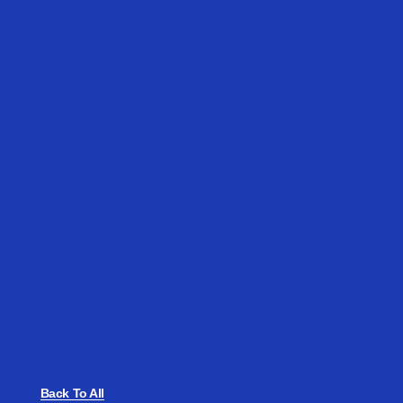
Back To All