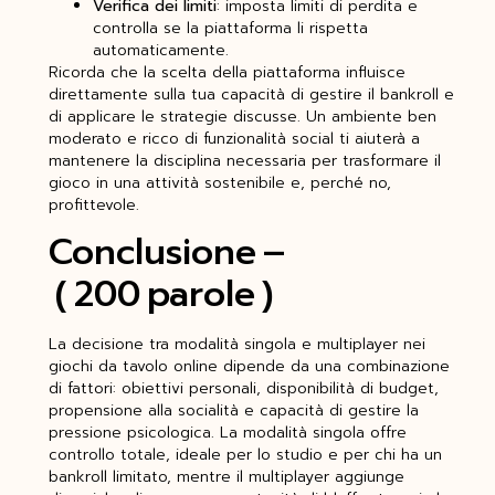
Verifica dei limiti
: imposta limiti di perdita e
controlla se la piattaforma li rispetta
automaticamente.
Ricorda che la scelta della piattaforma influisce
direttamente sulla tua capacità di gestire il bankroll e
di applicare le strategie discusse. Un ambiente ben
moderato e ricco di funzionalità social ti aiuterà a
mantenere la disciplina necessaria per trasformare il
gioco in una attività sostenibile e, perché no,
profittevole.
Conclusione –
( 200 parole )
La decisione tra modalità singola e multiplayer nei
giochi da tavolo online dipende da una combinazione
di fattori: obiettivi personali, disponibilità di budget,
propensione alla socialità e capacità di gestire la
pressione psicologica. La modalità singola offre
controllo totale, ideale per lo studio e per chi ha un
bankroll limitato, mentre il multiplayer aggiunge