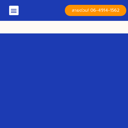
สายด่วน! 06-4914-1562