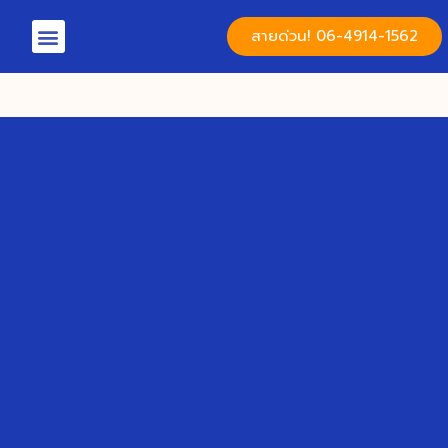
สายด่วน! 06-4914-1562