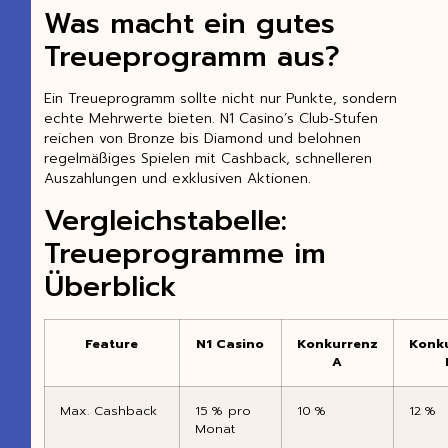
Was macht ein gutes
Treueprogramm aus?
Ein Treueprogramm sollte nicht nur Punkte, sondern
echte Mehrwerte bieten. N1 Casino’s Club‑Stufen
reichen von Bronze bis Diamond und belohnen
regelmäßiges Spielen mit Cashback, schnelleren
Auszahlungen und exklusiven Aktionen.
Vergleichstabelle:
Treueprogramme im
Überblick
Feature
N1 Casino
Konkurrenz
Konk
A
Max. Cashback
15 % pro
10 %
12 %
Monat