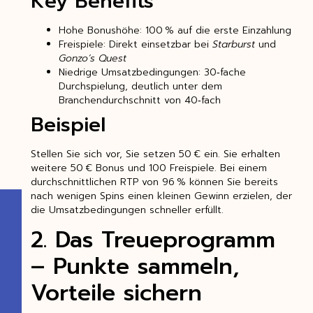
Key Benefits
Hohe Bonushöhe: 100 % auf die erste Einzahlung
Freispiele: Direkt einsetzbar bei
Starburst
und
Gonzo’s Quest
Niedrige Umsatzbedingungen: 30‑fache
Durchspielung, deutlich unter dem
Branchendurchschnitt von 40‑fach
Beispiel
Stellen Sie sich vor, Sie setzen 50 € ein. Sie erhalten
weitere 50 € Bonus und 100 Freispiele. Bei einem
durchschnittlichen RTP von 96 % können Sie bereits
nach wenigen Spins einen kleinen Gewinn erzielen, der
die Umsatzbedingungen schneller erfüllt.
2. Das Treueprogramm
– Punkte sammeln,
Vorteile sichern