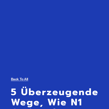
Back To All
5 Überzeugende
Wege, Wie N1