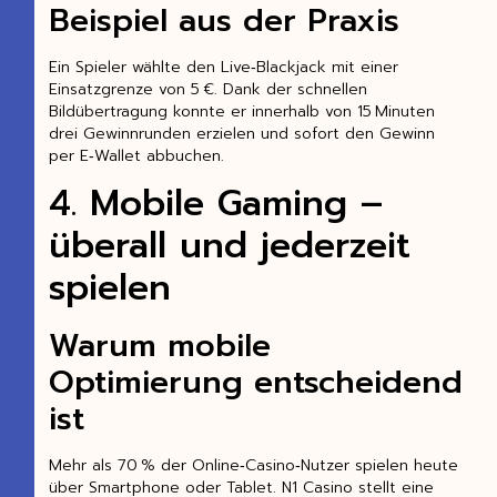
Beispiel aus der Praxis
Ein Spieler wählte den Live‑Blackjack mit einer
Einsatzgrenze von 5 €. Dank der schnellen
Bildübertragung konnte er innerhalb von 15 Minuten
drei Gewinnrunden erzielen und sofort den Gewinn
per E‑Wallet abbuchen.
4. Mobile Gaming –
überall und jederzeit
spielen
Warum mobile
Optimierung entscheidend
ist
Mehr als 70 % der Online‑Casino‑Nutzer spielen heute
über Smartphone oder Tablet. N1 Casino stellt eine