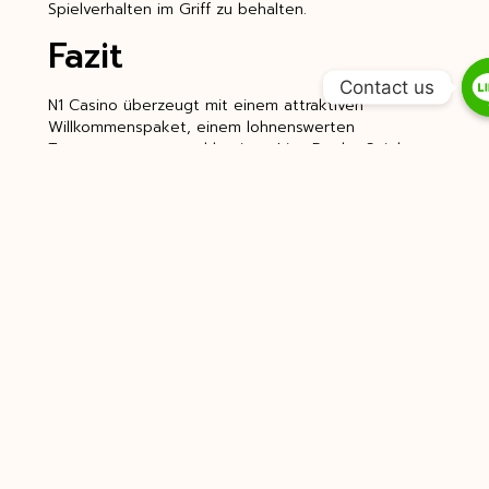
Spielverhalten im Griff zu behalten.
Fazit
Contact us
N1 Casino überzeugt mit einem attraktiven
Willkommenspaket, einem lohnenswerten
Treueprogramm, erstklassigen Live‑Dealer‑Spielen,
einer mobilen Plattform ohne Kompromisse und
schnellen Auszahlungen. Wer auf der Suche nach
einem zuverlässigen, bonusstarken Anbieter ist, findet
hier alle wichtigen Bausteine für ein rundum
gelungenes Spielerlebnis.
Probieren Sie es selbst aus und entdecken Sie, wie
die genannten Vorteile Ihren Spielspaß steigern
können – besuchen Sie noch heute
n-1.casino
.
PREVIOUS
NEXT
โทรขอคำปรึกษา