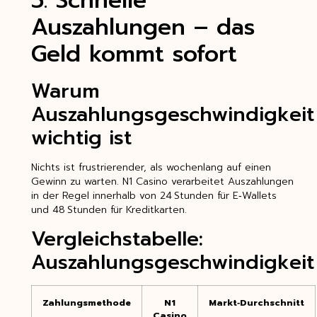
5. Schnelle
Auszahlungen – das
Geld kommt sofort
Warum
Auszahlungsgeschwindigkeit
wichtig ist
Nichts ist frustrierender, als wochenlang auf einen
Gewinn zu warten. N1 Casino verarbeitet Auszahlungen
in der Regel innerhalb von 24 Stunden für E‑Wallets
und 48 Stunden für Kreditkarten.
Vergleichstabelle:
Auszahlungsgeschwindigkeit
Zahlungsmethode
N1
Markt‑Durchschnitt
Casino