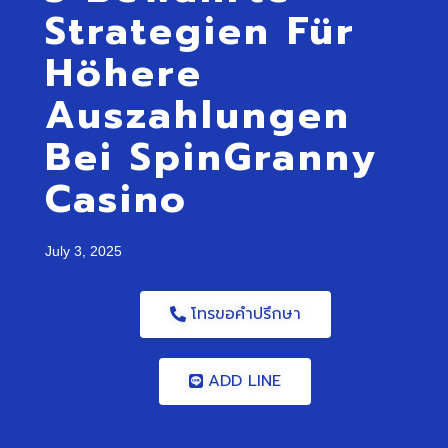
Strategien Für
Höhere
Auszahlungen
Bei SpinGranny
Casino
July 3, 2025
โทรขอคำปรึกษา
ADD LINE