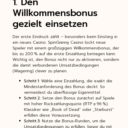
1. Den
Willkommensbonus
gezielt einsetzen
Der erste Eindruck zählt – besonders beim Einstieg in
ein neues Casino. SpinGranny Casino lockt neue
Spieler mit einem großzügigen Willkommensbonus, der
bis zu 200 % auf die erste Einzahlung betragen kann.
Wichtig ist, den Bonus nicht nur zu aktivieren, sondern
die damit verbundenen Umsatzbedingungen
(Wagering) clever zu planen.
Schritt 1:
Wähle eine Einzahlung, die exakt die
Mindestanforderung des Bonus deckt. So
vermeidest du überflüssige Eigenmittel.
Schritt 2:
Setze den Bonus zunächst auf Spiele
mit hoher Rückzahlungsquote (RTP ≥ 96 %).
Klassiker wie „Book of Dead“ oder „Starburst“
erfüllen diese Voraussetzung.
Schritt 3:
Nutze die Bonus‑Runden, um die
Umsatzbedingungen zu erfüllen, bevor du mit