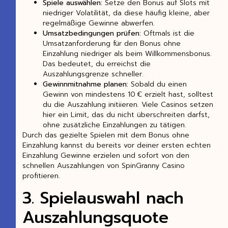
Spiele auswählen:
Setze den Bonus auf Slots mit
niedriger Volatilität, da diese häufig kleine, aber
regelmäßige Gewinne abwerfen.
Umsatzbedingungen prüfen:
Oftmals ist die
Umsatzanforderung für den Bonus ohne
Einzahlung niedriger als beim Willkommensbonus.
Das bedeutet, du erreichst die
Auszahlungsgrenze schneller.
Gewinnmitnahme planen:
Sobald du einen
Gewinn von mindestens 10 € erzielt hast, solltest
du die Auszahlung initiieren. Viele Casinos setzen
hier ein Limit, das du nicht überschreiten darfst,
ohne zusätzliche Einzahlungen zu tätigen.
Durch das gezielte Spielen mit dem Bonus ohne
Einzahlung kannst du bereits vor deiner ersten echten
Einzahlung Gewinne erzielen und sofort von den
schnellen Auszahlungen von SpinGranny Casino
profitieren.
3. Spielauswahl nach
Auszahlungsquote