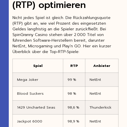
(RTP) optimieren
Nicht jedes Spiel ist gleich. Die Rückzahlungsquote
(RTP) gibt an, wie viel Prozent des eingesetzten
Geldes langfristig an die Spieler zurückfließt. Bei
SpinGranny Casino stehen über 2 000 Titel von
führenden Software‑Herstellern bereit, darunter
NetEnt, Microgaming und Play’n GO. Hier ein kurzer
Überblick über die Top‑RTP‑Spiele:
Spiel
RTP
Anbieter
Mega Joker
99 %
NetEnt
Blood Suckers
98 %
NetEnt
1429 Uncharted Seas
98,6 %
Thunderkick
Jackpot 6000
98,9 %
NetEnt