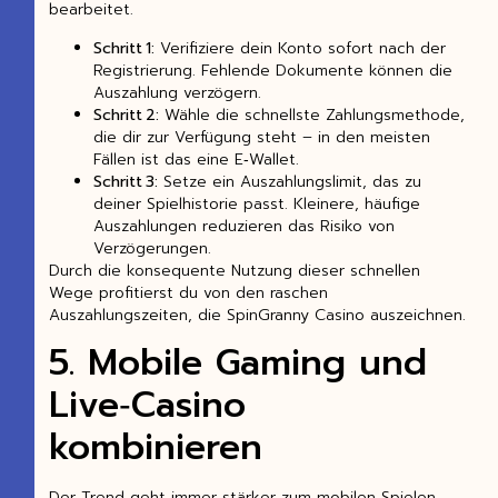
bearbeitet.
Schritt 1:
Verifiziere dein Konto sofort nach der
Registrierung. Fehlende Dokumente können die
Auszahlung verzögern.
Schritt 2:
Wähle die schnellste Zahlungsmethode,
die dir zur Verfügung steht – in den meisten
Fällen ist das eine E‑Wallet.
Schritt 3:
Setze ein Auszahlungslimit, das zu
deiner Spielhistorie passt. Kleinere, häufige
Auszahlungen reduzieren das Risiko von
Verzögerungen.
Durch die konsequente Nutzung dieser schnellen
Wege profitierst du von den raschen
Auszahlungszeiten, die SpinGranny Casino auszeichnen.
5. Mobile Gaming und
Live‑Casino
kombinieren
Der Trend geht immer stärker zum mobilen Spielen.