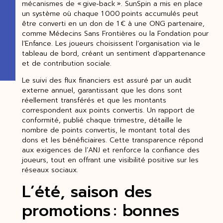
mécanismes de « give‑back ». SunSpin a mis en place
un système où chaque 1 000 points accumulés peut
être converti en un don de 1 € à une ONG partenaire,
comme Médecins Sans Frontières ou la Fondation pour
l’Enfance. Les joueurs choisissent l’organisation via le
tableau de bord, créant un sentiment d’appartenance
et de contribution sociale.
Le suivi des flux financiers est assuré par un audit
externe annuel, garantissant que les dons sont
réellement transférés et que les montants
correspondent aux points convertis. Un rapport de
conformité, publié chaque trimestre, détaille le
nombre de points convertis, le montant total des
dons et les bénéficiaires. Cette transparence répond
aux exigences de l’ANJ et renforce la confiance des
joueurs, tout en offrant une visibilité positive sur les
réseaux sociaux.
L’été, saison des
promotions : bonnes