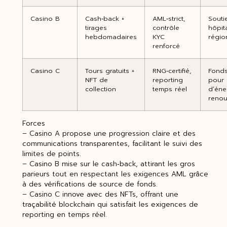
Casino B
Cash‑back +
AML‑strict,
Souti
tirages
contrôle
hôpit
hebdomadaires
KYC
régio
renforcé
Casino C
Tours gratuits +
RNG‑certifié,
Fonds
NFT de
reporting
pour 
collection
temps réel
d’éne
renou
Forces
– Casino A propose une progression claire et des
communications transparentes, facilitant le suivi des
limites de points.
– Casino B mise sur le cash‑back, attirant les gros
parieurs tout en respectant les exigences AML grâce
à des vérifications de source de fonds.
– Casino C innove avec des NFTs, offrant une
traçabilité blockchain qui satisfait les exigences de
reporting en temps réel.