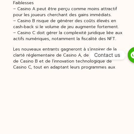
Faiblesses
– Casino A peut être perçu comme moins attractif
pour les joueurs cherchant des gains immédiats.
– Casino B risque de générer des coûts élevés en
cash‑back si le volume de jeu augmente fortement.
– Casino C doit gérer la complexité juridique liée aux
actifs numériques, notamment la fiscalité des NFT.
Les nouveaux entrants gagneront à s’inspirer de la
Contact us
clarté réglementaire de Casino A, de la rigueur AML
de Casino B et de l’innovation technologique de
Casino C, tout en adaptant leurs programmes aux
spécificités du marché français.
Perspectives 2025‑2026
: l’évolution attendue
des programmes de
fidélité sous l’effet de
la régulation –