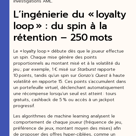
investigations AML.
L’ingénierie du « loyalty
loop » : du spin à la
rétention – 250 mots
Le « loyalty loop » débute dès que le joueur effectue
un spin. Chaque mise génère des points
proportionnels au montant misé et à la volatilité du
jeu ; par exemple, 1 € misé sur
Starburst
rapporte
10 points, tandis qu’un spin sur
Gonzo’s Quest
à haute
volatilité en rapporte 15. Ces points s’accumulent dans
un portefeuille virtuel, déclenchant automatiquement
une récompense lorsqu’un seuil est atteint : tours
gratuits, cashback de 5 % ou accès à un jackpot
progressif.
Les algorithmes de machine learning analysent le
comportement de chaque joueur (fréquence de jeu,
préférence de jeux, montant moyen des mises) afin
de proposer des offres hyper‑ciblées, comme un