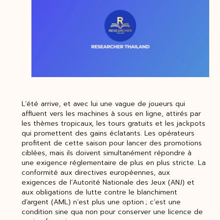
L’été arrive, et avec lui une vague de joueurs qui
affluent vers les machines à sous en ligne, attirés par
les thèmes tropicaux, les tours gratuits et les jackpots
qui promettent des gains éclatants. Les opérateurs
profitent de cette saison pour lancer des promotions
ciblées, mais ils doivent simultanément répondre à
une exigence réglementaire de plus en plus stricte. La
conformité aux directives européennes, aux
exigences de l’Autorité Nationale des Jeux (ANJ) et
aux obligations de lutte contre le blanchiment
d’argent (AML) n’est plus une option ; c’est une
condition sine qua non pour conserver une licence de