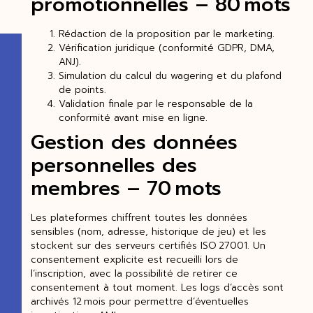
promotionnelles – 80 mots
Rédaction de la proposition par le marketing.
Vérification juridique (conformité GDPR, DMA,
ANJ).
Simulation du calcul du wagering et du plafond
de points.
Validation finale par le responsable de la
conformité avant mise en ligne.
Gestion des données
personnelles des
membres – 70 mots
Les plateformes chiffrent toutes les données
sensibles (nom, adresse, historique de jeu) et les
stockent sur des serveurs certifiés ISO 27001. Un
consentement explicite est recueilli lors de
l’inscription, avec la possibilité de retirer ce
consentement à tout moment. Les logs d’accès sont
archivés 12 mois pour permettre d’éventuelles