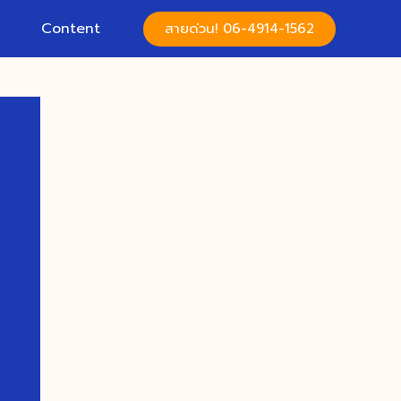
Content
สายด่วน! 06-4914-1562