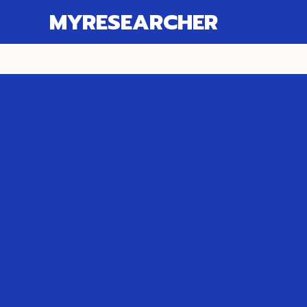
MYRESEARCHER