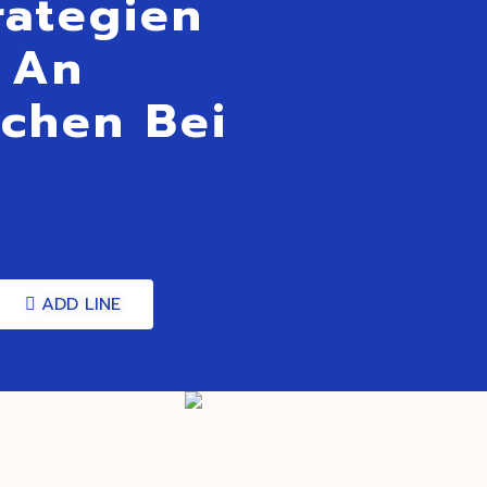
rategien
g An
schen Bei
ADD LINE