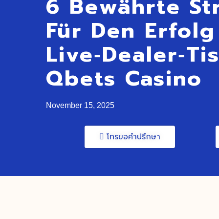
6 Bewährte St
Für Den Erfol
Live‑Dealer‑Ti
Qbets Casino
November 15, 2025
โทรขอคำปรึกษา