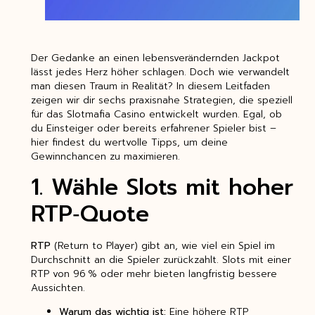
Der Gedanke an einen lebensverändernden Jackpot
lässt jedes Herz höher schlagen. Doch wie verwandelt
man diesen Traum in Realität? In diesem Leitfaden
zeigen wir dir sechs praxisnahe Strategien, die speziell
für das Slotmafia Casino entwickelt wurden. Egal, ob
du Einsteiger oder bereits erfahrener Spieler bist –
hier findest du wertvolle Tipps, um deine
Gewinnchancen zu maximieren.
1. Wähle Slots mit hoher
RTP‑Quote
RTP
(Return to Player) gibt an, wie viel ein Spiel im
Durchschnitt an die Spieler zurückzahlt. Slots mit einer
RTP von 96 % oder mehr bieten langfristig bessere
Aussichten.
Warum das wichtig ist:
Eine höhere RTP