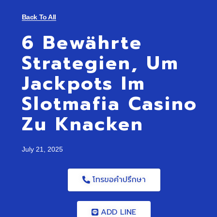
Back To All
6 Bewährte
Strategien, Um
Jackpots Im
Slotmafia Casino
Zu Knacken
July 21, 2025
โทรขอคำปรึกษา
ADD LINE