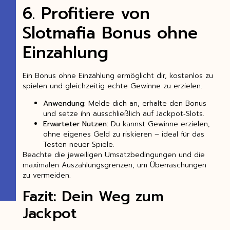
6. Profitiere von
Slotmafia Bonus ohne
Einzahlung
Ein Bonus ohne Einzahlung ermöglicht dir, kostenlos zu
spielen und gleichzeitig echte Gewinne zu erzielen.
Anwendung:
Melde dich an, erhalte den Bonus
und setze ihn ausschließlich auf Jackpot‑Slots.
Erwarteter Nutzen:
Du kannst Gewinne erzielen,
ohne eigenes Geld zu riskieren – ideal für das
Testen neuer Spiele.
Beachte die jeweiligen Umsatzbedingungen und die
maximalen Auszahlungsgrenzen, um Überraschungen
zu vermeiden.
Fazit: Dein Weg zum
Jackpot