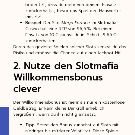
bedeutet, dass du mehr von deinem Einsatz
zurückerhältst, bevor das Spiel den Hausvorteil
einsetzt.
Beispiel:
Der Slot
Mega Fortune
im Slotmafia
Casino hat eine RTP von 96,6 %. Bei einem
Einsatz von 10 € kannst du im Schnitt 9,66 €
zurückerhalten.
Durch das gezielte Spielen solcher Slots senkst du das
Risiko und erhöhst die Chance auf einen Jackpot‑Hit.
2. Nutze den Slotmafia
Willkommensbonus
clever
Der Willkommensbonus ist mehr als nur ein kostenloser
Geldbetrag. Er kann deine Bankroll erheblich
vergrößern, wenn du ihn richtig einsetzt.
Tipp:
Setze den Bonus zunächst auf Slots mit
niedriger bis mittlerer Volatilität. Diese Spiele