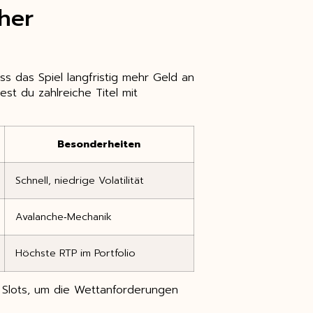
her
ss das Spiel langfristig mehr Geld an
est du zahlreiche Titel mit
Besonderheiten
Schnell, niedrige Volatilität
Avalanche‑Mechanik
Höchste RTP im Portfolio
 Slots, um die Wettanforderungen