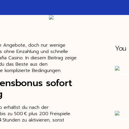
ele Angebote, doch nur wenige
You 
s ohne Einzahlung und schnelle
ia Casino. In diesem Beitrag zeige
n du das Beste aus den
 komplizierte Bedingungen.
ensbonus sofort
g
no erhältst du nach der
s zu 500 € plus 200 Freispiele.
4 Stunden zu aktivieren, sonst