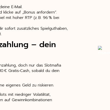
eine E‑Mail.
klicke auf „Bonus anfordern“.
l mit hoher RTP (z. B. 96 % bei
ir sofort zusätzliches Spielguthaben,
.
zahlung – dein
nzahlung, doch nur das Slotmafia
0 € Gratis‑Cash, sobald du dein
e eigenes Geld zu riskieren.
ts mit niedriger Volatilität,
en auf Gewinnkombinationen