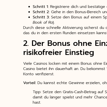
Schritt 1:
Registriere dich und bestätige d
Schritt 2:
Gehe in den Bonus‑Bereich und 
Schritt 3:
Setze den Bonus auf einem Spie
Book of Ra
).
Durch diese schnelle Aktivierung sicherst du d
das du in den ersten Runden einsetzen kannst
2. Der Bonus ohne Ein
risikofreier Einstieg
Viele Casinos locken mit einem Bonus ohne Ei
Casino bietet ihn dauerhaft an. Du bekommst 1
Konto verifizierst.
Vorteil:
Du kannst echte Gewinne erzielen, ohn
Tipp: Setze den Gratis‑Cash‑Betrag auf Slo
damit du länger spielst und mehr Chanc
hast.