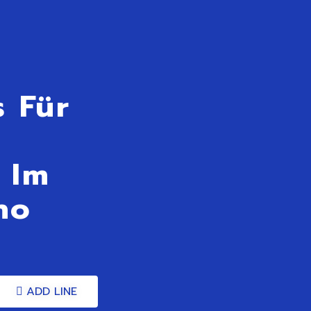
s Für
 Im
no
ADD LINE