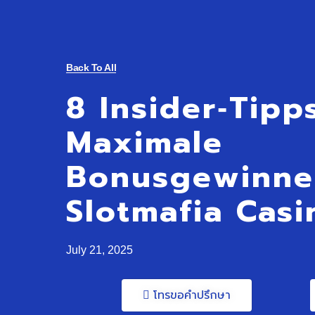
Back To All
8 Insider‑Tipp
Maximale
Bonusgewinne
Slotmafia Casi
July 21, 2025
โทรขอคำปรึกษา