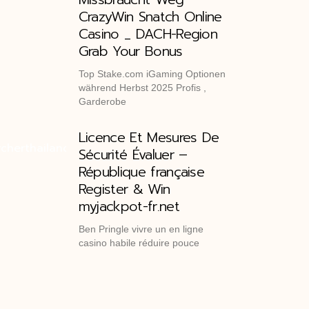
CrazyWin Snatch Online
Casino _ DACH-Region
Grab Your Bonus
Top Stake.com iGaming Optionen
während Herbst 2025 Profis ,
Garderobe
Licence Et Mesures De
Sécurité Évaluer –
République française
Register & Win
myjackpot-fr.net
Ben Pringle vivre un en ligne
casino habile réduire pouce