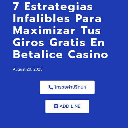
7 Estrategias
Infalibles Para
Maximizar Tus
Giros Gratis En
Betalice Casino
August 28, 2025
โทรขอคำปรึกษา
ADD LINE