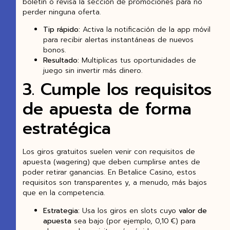
boletín o revisa la sección de promociones para no
perder ninguna oferta.
Tip rápido:
Activa la notificación de la app móvil
para recibir alertas instantáneas de nuevos
bonos.
Resultado:
Multiplicas tus oportunidades de
juego sin invertir más dinero.
3. Cumple los requisitos
de apuesta de forma
estratégica
Los giros gratuitos suelen venir con requisitos de
apuesta (wagering) que deben cumplirse antes de
poder retirar ganancias. En Betalice Casino, estos
requisitos son transparentes y, a menudo, más bajos
que en la competencia.
Estrategia:
Usa los giros en slots cuyo
valor de
apuesta
sea bajo (por ejemplo, 0,10 €) para