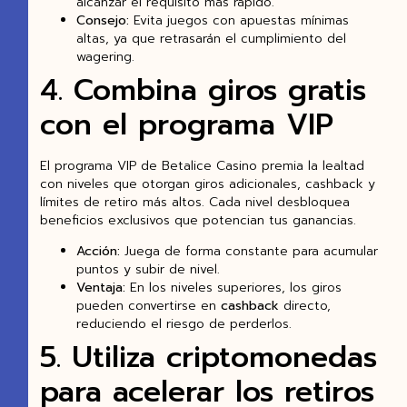
alcanzar el requisito más rápido.
Consejo:
Evita juegos con apuestas mínimas
altas, ya que retrasarán el cumplimiento del
wagering.
4. Combina giros gratis
con el programa VIP
El programa VIP de Betalice Casino premia la lealtad
con niveles que otorgan giros adicionales, cashback y
límites de retiro más altos. Cada nivel desbloquea
beneficios exclusivos que potencian tus ganancias.
Acción:
Juega de forma constante para acumular
puntos y subir de nivel.
Ventaja:
En los niveles superiores, los giros
pueden convertirse en
cashback
directo,
reduciendo el riesgo de perderlos.
5. Utiliza criptomonedas
para acelerar los retiros