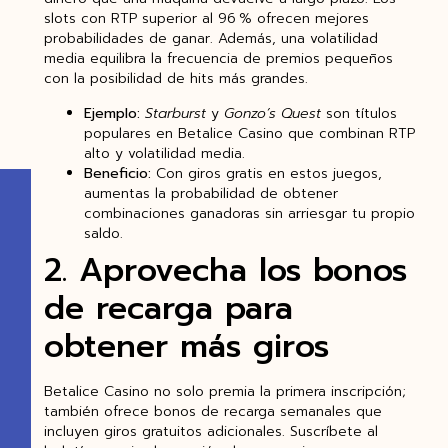
slots con RTP superior al 96 % ofrecen mejores
probabilidades de ganar. Además, una volatilidad
media equilibra la frecuencia de premios pequeños
con la posibilidad de hits más grandes.
Ejemplo:
Starburst
y
Gonzo’s Quest
son títulos
populares en Betalice Casino que combinan RTP
alto y volatilidad media.
Beneficio:
Con giros gratis en estos juegos,
aumentas la probabilidad de obtener
combinaciones ganadoras sin arriesgar tu propio
saldo.
2. Aprovecha los bonos
de recarga para
obtener más giros
Betalice Casino no solo premia la primera inscripción;
también ofrece bonos de recarga semanales que
incluyen giros gratuitos adicionales. Suscríbete al