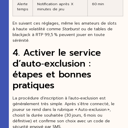
Alerte
Notification après X
60 min
temps
minutes de jeu
En suivant ces réglages, même les amateurs de slots
à haute volatilité comme
Starburst
ou de tables de
blackjack à RTP 99,5 % peuvent jouer en toute
sérénité.
4. Activer le service
d’auto‑exclusion :
étapes et bonnes
pratiques
La procédure d’inscription à l’auto‑exclusion est
généralement très simple. Après s’être connecté, le
joueur se rend dans la rubrique « Auto‑exclusion »,
choisit la durée souhaitée (30 jours, 6 mois ou
définitive) et confirme son choix avec un code de
sécurité envoyé par SMS.