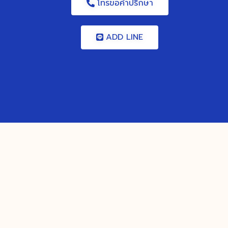
โทรขอคำปรึกษา
ADD LINE