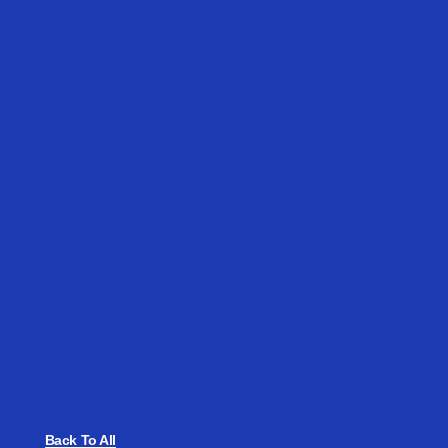
Back To All