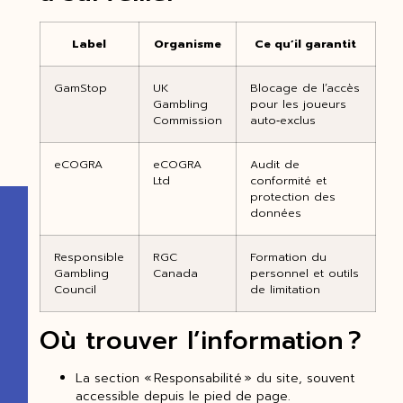
Label
Organisme
Ce qu’il garantit
GamStop
UK
Blocage de l’accès
Gambling
pour les joueurs
Commission
auto‑exclus
eCOGRA
eCOGRA
Audit de
Ltd
conformité et
protection des
données
Responsible
RGC
Formation du
Gambling
Canada
personnel et outils
Council
de limitation
Où trouver l’information ?
La section « Responsabilité » du site, souvent
accessible depuis le pied de page.