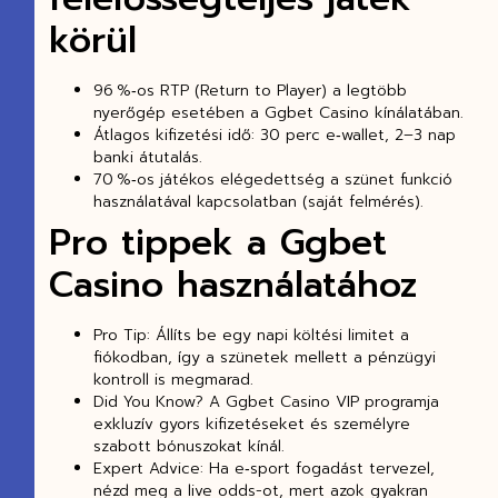
körül
96 %‑os RTP (Return to Player) a legtöbb
nyerőgép esetében a Ggbet Casino kínálatában.
Átlagos kifizetési idő: 30 perc e‑wallet, 2–3 nap
banki átutalás.
70 %‑os játékos elégedettség a szünet funkció
használatával kapcsolatban (saját felmérés).
Pro tippek a Ggbet
Casino használatához
Pro Tip: Állíts be egy napi költési limitet a
fiókodban, így a szünetek mellett a pénzügyi
kontroll is megmarad.
Did You Know? A Ggbet Casino VIP programja
exkluzív gyors kifizetéseket és személyre
szabott bónuszokat kínál.
Expert Advice: Ha e‑sport fogadást tervezel,
nézd meg a live odds-ot, mert azok gyakran