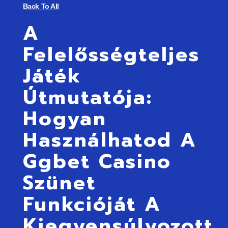
Back To All
A
Felelősségteljes
Játék
Útmutatója:
Hogyan
Használhatod A
Ggbet Casino
Szünet
Funkcióját A
Kiegyensúlyozott