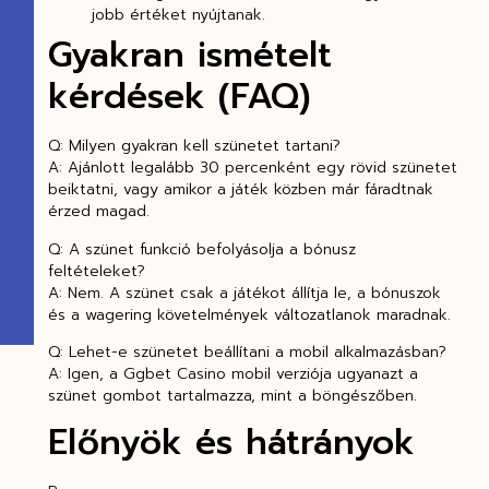
jobb értéket nyújtanak.
Gyakran ismételt
kérdések (FAQ)
Q: Milyen gyakran kell szünetet tartani?
A: Ajánlott legalább 30 percenként egy rövid szünetet
beiktatni, vagy amikor a játék közben már fáradtnak
érzed magad.
Q: A szünet funkció befolyásolja a bónusz
feltételeket?
A: Nem. A szünet csak a játékot állítja le, a bónuszok
és a wagering követelmények változatlanok maradnak.
Q: Lehet-e szünetet beállítani a mobil alkalmazásban?
A: Igen, a Ggbet Casino mobil verziója ugyanazt a
szünet gombot tartalmazza, mint a böngészőben.
Előnyök és hátrányok