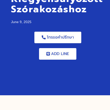
Szórakozáshoz
June 9, 2025
โทรขอคำปรึกษา
ADD LINE