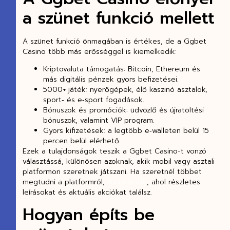
a szünet funkció mellett
A szünet funkció önmagában is értékes, de a Ggbet
Casino több más erősséggel is kiemelkedik:
Kriptovaluta támogatás: Bitcoin, Ethereum és
más digitális pénzek gyors befizetései.
5000+ játék: nyerőgépek, élő kaszinó asztalok,
sport‑ és e‑sport fogadások.
Bónuszok és promóciók: üdvözlő és újratöltési
bónuszok, valamint VIP program.
Gyors kifizetések: a legtöbb e‑walleten belül 15
percen belül elérhető.
Ezek a tulajdonságok teszik a Ggbet Casino-t vonzó
választássá, különösen azoknak, akik mobil vagy asztali
platformon szeretnek játszani. Ha szeretnél többet
megtudni a platformról,
kattints ide
, ahol részletes
leírásokat és aktuális akciókat találsz.
Hogyan építs be