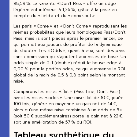
98,59 %. La variante « Don’t Pass » offre un edge
légèrement inférieur, à 1,36 %, grâce à la prise en
compte du « field » et du « come‑out ».
Les paris « Come » et « Don’t Come » reproduisent les
mêmes probabilités que leurs homologues Pass/Don’t
Pass, mais ils sont placés après le premier lancer, ce
qui permet aux joueurs de profiter de la dynamique
du shooter. Les « Odds », quant à eux, sont des paris
sans commission qui s’ajoutent aux mises de base. Un
odds simple de 2 :1 (double) réduit le house edge à
0,00 % pour la portion odds, ce qui augmente le ROI
global de la main de 0,5 à 0,8 point selon le montant
misé.
Comparons les mises « flat » (Pass Line, Don’t Pass)
avec les mises « odds ». Une mise flat de 10 €, jouée
100 fois, génère en moyenne un gain net de 14 €,
alors qu’une même mise combinée à un odds de 5 ×
(soit 50 € supplémentaires) porte le gain net à 22 €,
soit une amélioration de 57 % du ROI.
Tableau synthétique du