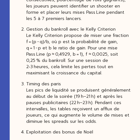
les joueurs peuvent identifier un shooter en
forme et placer leurs mises Pass Line pendant
les 5 à 7 premiers lancers.
Gestion du bankroll avec le Kelly Criterion
Le Kelly Criterion propose de miser une fraction
f = (p − q)/b, où p est la probabilité de gain,
q = 1 − p et b le ratio de gain. Pour une mise
Pass Line (p ≈ 0,4929, b = 1), f ≈ 0,0025, soit
0,25 % du bankroll. Sur une session de
2‑3 heures, cela limite les pertes tout en
maximisant la croissance du capital.
Timing des paris
Les pics de liquidité se produisent généralement
au début de la soirée (19 h–21 h) et après les
pauses publicitaires (22 h–23 h). Pendant ces
intervalles, les tables reçoivent un afflux de
joueurs, ce qui augmente le volume de mises et
diminue les spreads sur les odds.
Exploitation des bonus de Noël