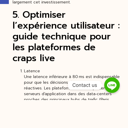
largement cet investissement.
5. Optimiser
l’expérience utilisateur :
guide technique pour
les plateformes de
craps live
Latence
Une latence inférieure à 80 ms est indispensable
pour que les décisions de mise restent
Contact us
réactives. Les plateformes doivent placer des
serveurs d’application dans des data‑centers
proches des principaux hubs de trafic (Paris,
Frankfurt, Londres) et exploiter le edge
computing pour réduire le temps de transit des
paquets.
Architecture serveur‑client