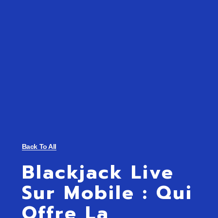
Back To All
Blackjack Live
Sur Mobile : Qui
Offre La