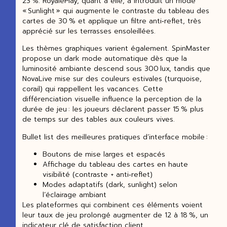
23 %. RoyalePlay, quant à elle, a introduit un mode
« Sunlight » qui augmente le contraste du tableau des
cartes de 30 % et applique un filtre anti‑reflet, très
apprécié sur les terrasses ensoleillées.
Les thèmes graphiques varient également. SpinMaster
propose un dark mode automatique dès que la
luminosité ambiante descend sous 300 lux, tandis que
NovaLive mise sur des couleurs estivales (turquoise,
corail) qui rappellent les vacances. Cette
différenciation visuelle influence la perception de la
durée de jeu : les joueurs déclarent passer 15 % plus
de temps sur des tables aux couleurs vives.
Bullet list des meilleures pratiques d’interface mobile :
Boutons de mise larges et espacés
Affichage du tableau des cartes en haute
visibilité (contraste + anti‑reflet)
Modes adaptatifs (dark, sunlight) selon
l’éclairage ambiant
Les plateformes qui combinent ces éléments voient
leur taux de jeu prolongé augmenter de 12 à 18 %, un
indicateur clé de satisfaction client.