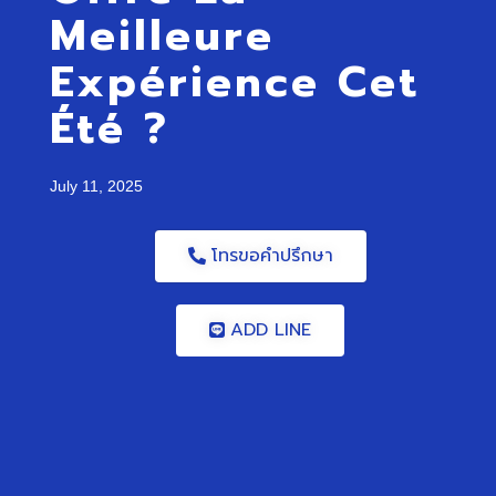
Meilleure
Expérience Cet
Été ?
July 11, 2025
โทรขอคำปรึกษา
ADD LINE