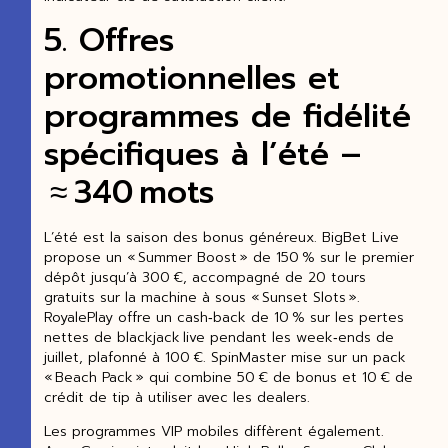
5. Offres
promotionnelles et
programmes de fidélité
spécifiques à l’été –
≈ 340 mots
L’été est la saison des bonus généreux. BigBet Live
propose un « Summer Boost » de 150 % sur le premier
dépôt jusqu’à 300 €, accompagné de 20 tours
gratuits sur la machine à sous « Sunset Slots ».
RoyalePlay offre un cash‑back de 10 % sur les pertes
nettes de blackjack live pendant les week‑ends de
juillet, plafonné à 100 €. SpinMaster mise sur un pack
« Beach Pack » qui combine 50 € de bonus et 10 € de
crédit de tip à utiliser avec les dealers.
Les programmes VIP mobiles diffèrent également.