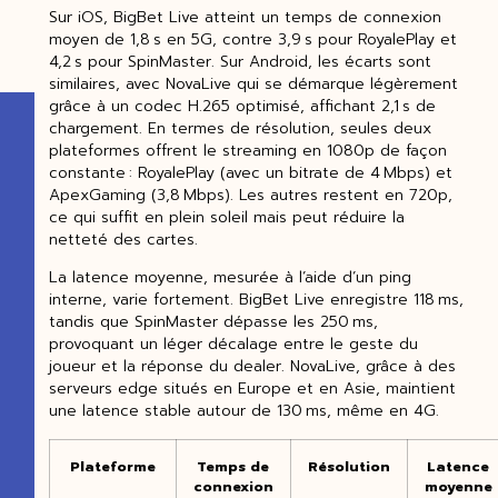
Sur iOS, BigBet Live atteint un temps de connexion
moyen de 1,8 s en 5G, contre 3,9 s pour RoyalePlay et
4,2 s pour SpinMaster. Sur Android, les écarts sont
similaires, avec NovaLive qui se démarque légèrement
grâce à un codec H.265 optimisé, affichant 2,1 s de
chargement. En termes de résolution, seules deux
plateformes offrent le streaming en 1080p de façon
constante : RoyalePlay (avec un bitrate de 4 Mbps) et
ApexGaming (3,8 Mbps). Les autres restent en 720p,
ce qui suffit en plein soleil mais peut réduire la
netteté des cartes.
La latence moyenne, mesurée à l’aide d’un ping
interne, varie fortement. BigBet Live enregistre 118 ms,
tandis que SpinMaster dépasse les 250 ms,
provoquant un léger décalage entre le geste du
joueur et la réponse du dealer. NovaLive, grâce à des
serveurs edge situés en Europe et en Asie, maintient
une latence stable autour de 130 ms, même en 4G.
Plateforme
Temps de
Résolution
Latence
connexion
moyenne