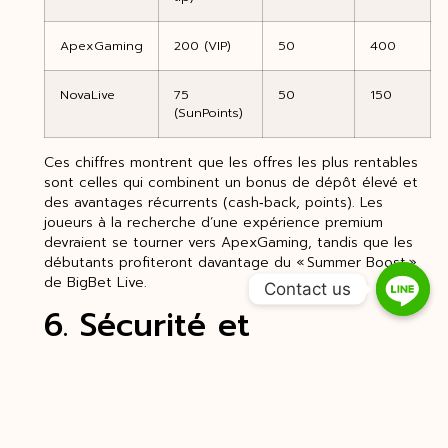
ApexGaming
200 (VIP)
50
400
NovaLive
75
50
150
(SunPoints)
Ces chiffres montrent que les offres les plus rentables
sont celles qui combinent un bonus de dépôt élevé et
des avantages récurrents (cash‑back, points). Les
joueurs à la recherche d’une expérience premium
devraient se tourner vers ApexGaming, tandis que les
débutants profiteront davantage du « Summer Boost »
de BigBet Live.
Contact us
6. Sécurité et
conformité sur mobile
– ≈ 300 mots
La sécurité des jeux reste un pilier incontournable.