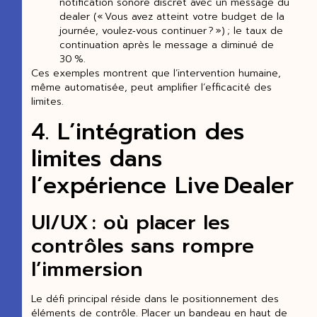
notification sonore discret avec un message du
dealer (« Vous avez atteint votre budget de la
journée, voulez‑vous continuer ? ») ; le taux de
continuation après le message a diminué de
30 %.
Ces exemples montrent que l’intervention humaine,
même automatisée, peut amplifier l’efficacité des
limites.
4. L’intégration des
limites dans
l’expérience Live Dealer
UI/UX : où placer les
contrôles sans rompre
l’immersion
Le défi principal réside dans le positionnement des
éléments de contrôle. Placer un bandeau en haut de