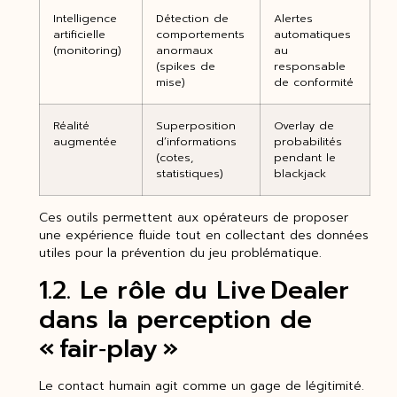
Intelligence
Détection de
Alertes
artificielle
comportements
automatiques
(monitoring)
anormaux
au
(spikes de
responsable
mise)
de conformité
Réalité
Superposition
Overlay de
augmentée
d’informations
probabilités
(cotes,
pendant le
statistiques)
blackjack
Ces outils permettent aux opérateurs de proposer
une expérience fluide tout en collectant des données
utiles pour la prévention du jeu problématique.
1.2. Le rôle du Live Dealer
dans la perception de
« fair‑play »
Le contact humain agit comme un gage de légitimité.