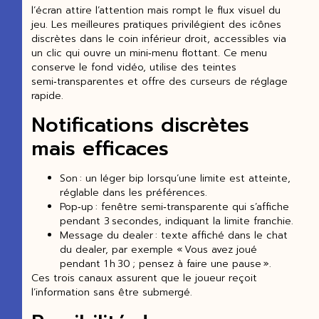
l’écran attire l’attention mais rompt le flux visuel du
jeu. Les meilleures pratiques privilégient des icônes
discrètes dans le coin inférieur droit, accessibles via
un clic qui ouvre un mini‑menu flottant. Ce menu
conserve le fond vidéo, utilise des teintes
semi‑transparentes et offre des curseurs de réglage
rapide.
Notifications discrètes
mais efficaces
Son : un léger bip lorsqu’une limite est atteinte,
réglable dans les préférences.
Pop‑up : fenêtre semi‑transparente qui s’affiche
pendant 3 secondes, indiquant la limite franchie.
Message du dealer : texte affiché dans le chat
du dealer, par exemple « Vous avez joué
pendant 1 h 30 ; pensez à faire une pause ».
Ces trois canaux assurent que le joueur reçoit
l’information sans être submergé.