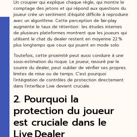
Un croupier qui explique chaque règle, qui montre le
comptage des jetons et qui répond aux questions du
joueur crée un sentiment d’équité difficile à reproduire
avec un algorithme. Cette perception de fair‑play
augmente le taux de rétention : les études internes
de plusieurs plateformes montrent que les joueurs qui
utilisent le chat du dealer restent en moyenne 22 %
plus longtemps que ceux qui jouent en mode solo.
Toutefois, cette proximité peut aussi conduire à une
sous‑estimation du risque. Le joueur, rassuré par le
sourire du dealer, peut oublier de vérifier ses propres
limites de mise ou de temps. C’est pourquoi
l’intégration de contrôles de protection directement
dans l’interface Live devient cruciale.
2. Pourquoi la
protection du joueur
est cruciale dans le
Live Dealer