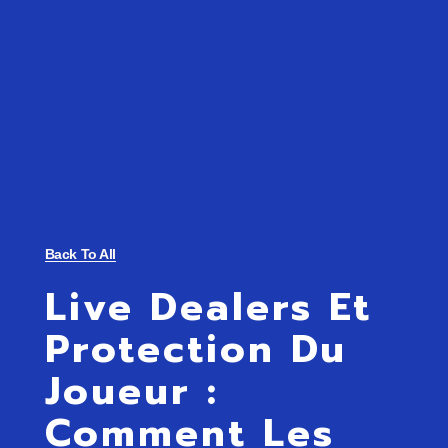
Back To All
Live Dealers Et
Protection Du
Joueur :
Comment Les