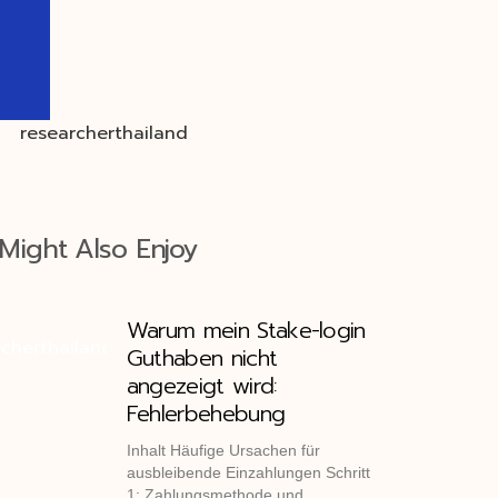
Might Also Enjoy
Warum mein Stake-login
Guthaben nicht
angezeigt wird:
Fehlerbehebung
Inhalt Häufige Ursachen für
ausbleibende Einzahlungen Schritt
1: Zahlungsmethode und