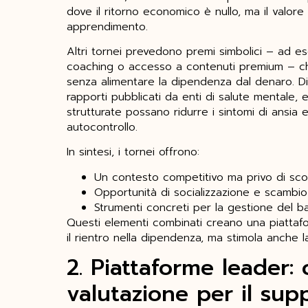
dove il ritorno economico è nullo, ma il valore
apprendimento.
Altri tornei prevedono premi simbolici – ad e
coaching o accesso a contenuti premium – ch
senza alimentare la dipendenza dal denaro. Dive
rapporti pubblicati da enti di salute mentale, 
strutturate possano ridurre i sintomi di ansia e
autocontrollo.
In sintesi, i tornei offrono:
Un contesto competitivo ma privo di sco
Opportunità di socializzazione e scambio 
Strumenti concreti per la gestione del ba
Questi elementi combinati creano una piattaf
il rientro nella dipendenza, ma stimola anche l
2. Piattaforme leader: c
valutazione per il sup