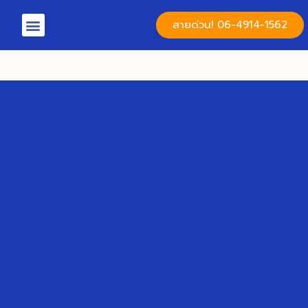
สายด่วน! 06-4914-1562