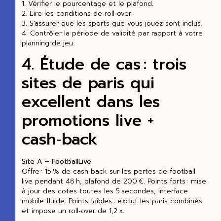
1. Vérifier le pourcentage et le plafond.
2. Lire les conditions de roll‑over.
3. S’assurer que les sports que vous jouez sont inclus.
4. Contrôler la période de validité par rapport à votre
planning de jeu.
4. Étude de cas : trois
sites de paris qui
excellent dans les
promotions live +
cash‑back
Site A – FootballLive
Offre : 15 % de cash‑back sur les pertes de football
live pendant 48 h, plafond de 200 €. Points forts : mise
à jour des cotes toutes les 5 secondes, interface
mobile fluide. Points faibles : exclut les paris combinés
et impose un roll‑over de 1,2 x.