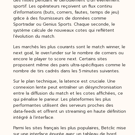
des mises pendant le déroulement d’un événement
sportif. Les opérateurs reçoivent un flux continu
d’informations (buts, corners, fautes, temps de jeu)
grâce à des fournisseurs de données comme
Sportradar ou Genius Sports. Chaque seconde, le
système calcule de nouveaux cotes qui reflètent
l’évolution du match.
Les marchés les plus courants sont le match winner, le
next goal, le over/under sur le nombre de corners ou
encore le player to score next. Certains sites
proposent même des paris ultra‑spécifiques comme le
nombre de tirs cadrés dans les 5 minutes suivantes.
Sur le plan technique, la latence est cruciale. Une
connexion lente peut entraîner un désynchronisation
entre la diffusion du match et les cotes affichées, ce
qui pénalise le parieur. Les plateformes les plus
performantes utilisent des serveurs proches des
data‑feeds et offrent un streaming en haute définition
intégré à l’interface.
Parmi les sites français les plus populaires, Betclic mise
sur une interface épurée avec un tableau de bord