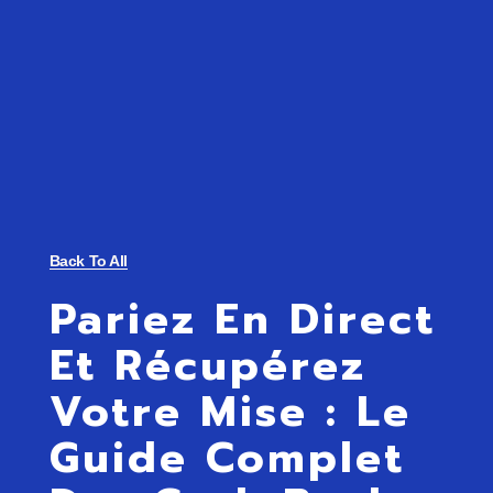
Back To All
Pariez En Direct
Et Récupérez
Votre Mise : Le
Guide Complet