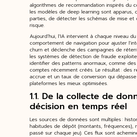
algorithmes de recommandation inspirés du 
les modèles de deep learning sont apparus, c
parties, de détecter les schémas de mise et 
risque.
Aujourd’hui, l’IA intervient à chaque niveau du 
comportement de navigation pour ajuster l’inte
churn et déclenche des campagnes de rétent
les systèmes de détection de fraude exploit
identifier des patterns anormaux, comme de
comptes récemment créés. Le résultat : des r
accrue et un taux de conversion qui dépasse
plateformes les mieux optimisées.
1.1. De la collecte de don
décision en temps réel
Les sources de données sont multiples : histori
habitudes de dépôt (montants, fréquences), nav
passé sur chaque jeu). Ces flux sont achemin