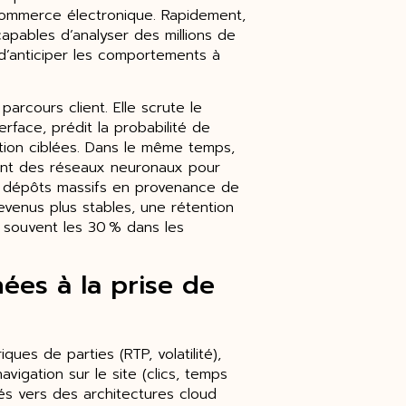
commerce électronique. Rapidement,
apables d’analyser des millions de
d’anticiper les comportements à
parcours client. Elle scrute le
rface, prédit la probabilité de
ion ciblées. Dans le même temps,
ent des réseaux neuronaux pour
s dépôts massifs en provenance de
evenus plus stables, une rétention
 souvent les 30 % dans les
nées à la prise de
ques de parties (RTP, volatilité),
igation sur le site (clics, temps
és vers des architectures cloud