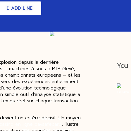
ADD LINE
xplosion depuis la dernière
You 
res – machines à sous à RTP élevé,
 les championnats européens – et les
s vers des expériences entièrement
’une évolution technologique
’un simple outil d’analyse statistique à
n temps réel sur chaque transaction
devient un critère décisif. Un moyen
casino en ligne paysafecard
, illustre
l’exposition des données bancaires