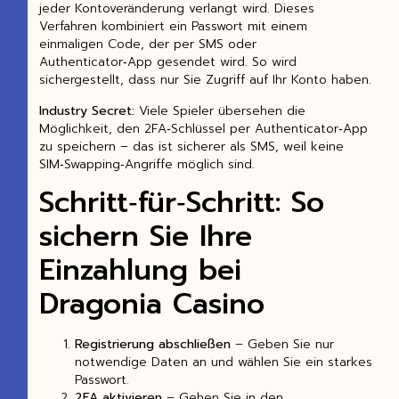
jeder Kontoveränderung verlangt wird. Dieses
Verfahren kombiniert ein Passwort mit einem
einmaligen Code, der per SMS oder
Authenticator‑App gesendet wird. So wird
sichergestellt, dass nur Sie Zugriff auf Ihr Konto haben.
Industry Secret:
Viele Spieler übersehen die
Möglichkeit, den 2FA‑Schlüssel per Authenticator‑App
zu speichern – das ist sicherer als SMS, weil keine
SIM‑Swapping‑Angriffe möglich sind.
Schritt‑für‑Schritt: So
sichern Sie Ihre
Einzahlung bei
Dragonia Casino
Registrierung abschließen
– Geben Sie nur
notwendige Daten an und wählen Sie ein starkes
Passwort.
2FA aktivieren
– Gehen Sie in den