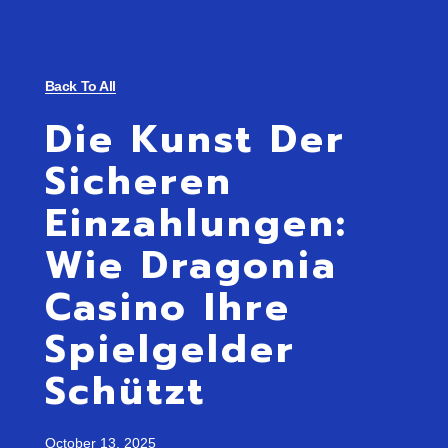
Back To All
Die Kunst Der
Sicheren
Einzahlungen:
Wie Dragonia
Casino Ihre
Spielgelder
Schützt
October 13, 2025