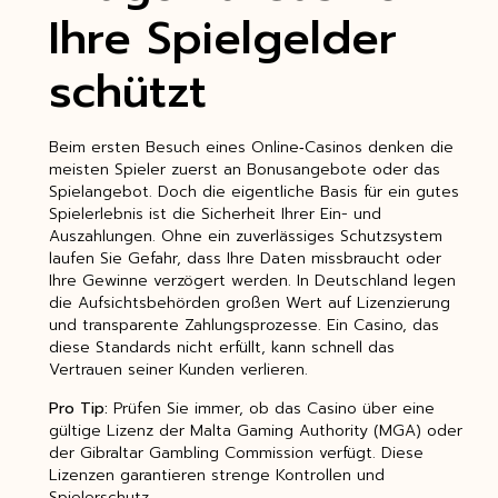
Ihre Spielgelder
schützt
Beim ersten Besuch eines Online‑Casinos denken die
meisten Spieler zuerst an Bonusangebote oder das
Spielangebot. Doch die eigentliche Basis für ein gutes
Spielerlebnis ist die Sicherheit Ihrer Ein- und
Auszahlungen. Ohne ein zuverlässiges Schutzsystem
laufen Sie Gefahr, dass Ihre Daten missbraucht oder
Ihre Gewinne verzögert werden. In Deutschland legen
die Aufsichtsbehörden großen Wert auf Lizenzierung
und transparente Zahlungsprozesse. Ein Casino, das
diese Standards nicht erfüllt, kann schnell das
Vertrauen seiner Kunden verlieren.
Pro Tip:
Prüfen Sie immer, ob das Casino über eine
gültige Lizenz der Malta Gaming Authority (MGA) oder
der Gibraltar Gambling Commission verfügt. Diese
Lizenzen garantieren strenge Kontrollen und
Spielerschutz.