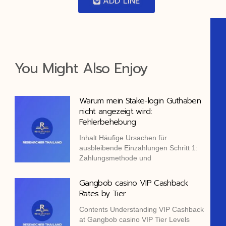
ADD LINE
You Might Also Enjoy
Warum mein Stake-login Guthaben
nicht angezeigt wird:
Fehlerbehebung
Inhalt Häufige Ursachen für
ausbleibende Einzahlungen Schritt 1:
Zahlungsmethode und
Gangbob casino VIP Cashback
Rates by Tier
Contents Understanding VIP Cashback
at Gangbob casino VIP Tier Levels