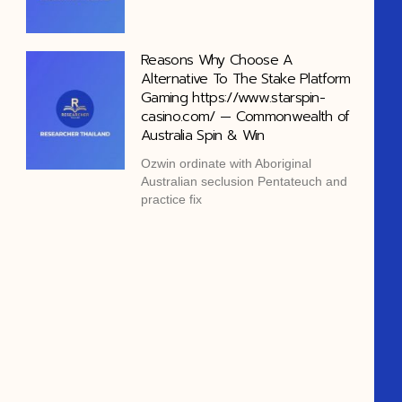
Reasons Why Choose A
Alternative To The Stake Platform
Gaming https://www.starspin-
casino.com/ — Commonwealth of
Australia Spin & Win
Ozwin ordinate with Aboriginal
Australian seclusion Pentateuch and
practice fix