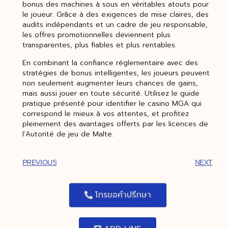
bonus des machines à sous en véritables atouts pour
le joueur. Grâce à des exigences de mise claires, des
audits indépendants et un cadre de jeu responsable,
les offres promotionnelles deviennent plus
transparentes, plus fiables et plus rentables.
En combinant la confiance réglementaire avec des
stratégies de bonus intelligentes, les joueurs peuvent
non seulement augmenter leurs chances de gains,
mais aussi jouer en toute sécurité. Utilisez le guide
pratique présenté pour identifier le casino MGA qui
correspond le mieux à vos attentes, et profitez
pleinement des avantages offerts par les licences de
l’Autorité de jeu de Malte.
PREVIOUS
NEXT
โทรขอคำปรึกษา