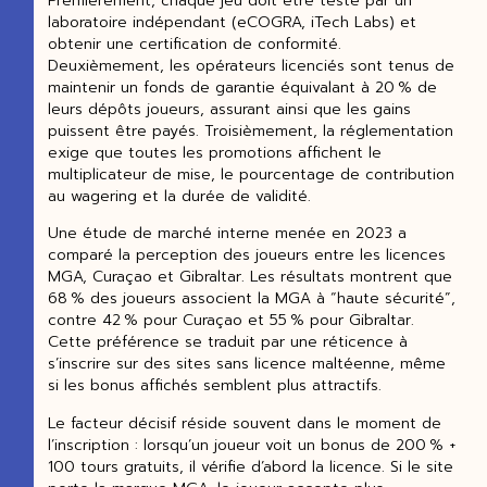
Premièrement, chaque jeu doit être testé par un
laboratoire indépendant (eCOGRA, iTech Labs) et
obtenir une certification de conformité.
Deuxièmement, les opérateurs licenciés sont tenus de
maintenir un fonds de garantie équivalant à 20 % de
leurs dépôts joueurs, assurant ainsi que les gains
puissent être payés. Troisièmement, la réglementation
exige que toutes les promotions affichent le
multiplicateur de mise, le pourcentage de contribution
au wagering et la durée de validité.
Une étude de marché interne menée en 2023 a
comparé la perception des joueurs entre les licences
MGA, Curaçao et Gibraltar. Les résultats montrent que
68 % des joueurs associent la MGA à “haute sécurité”,
contre 42 % pour Curaçao et 55 % pour Gibraltar.
Cette préférence se traduit par une réticence à
s’inscrire sur des sites sans licence maltéenne, même
si les bonus affichés semblent plus attractifs.
Le facteur décisif réside souvent dans le moment de
l’inscription : lorsqu’un joueur voit un bonus de 200 % +
100 tours gratuits, il vérifie d’abord la licence. Si le site