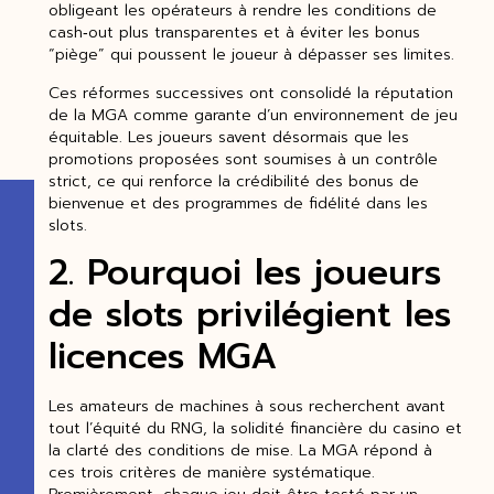
obligeant les opérateurs à rendre les conditions de
cash‑out plus transparentes et à éviter les bonus
“piège” qui poussent le joueur à dépasser ses limites.
Ces réformes successives ont consolidé la réputation
de la MGA comme garante d’un environnement de jeu
équitable. Les joueurs savent désormais que les
promotions proposées sont soumises à un contrôle
strict, ce qui renforce la crédibilité des bonus de
bienvenue et des programmes de fidélité dans les
slots.
2. Pourquoi les joueurs
de slots privilégient les
licences MGA
Les amateurs de machines à sous recherchent avant
tout l’équité du RNG, la solidité financière du casino et
la clarté des conditions de mise. La MGA répond à
ces trois critères de manière systématique.