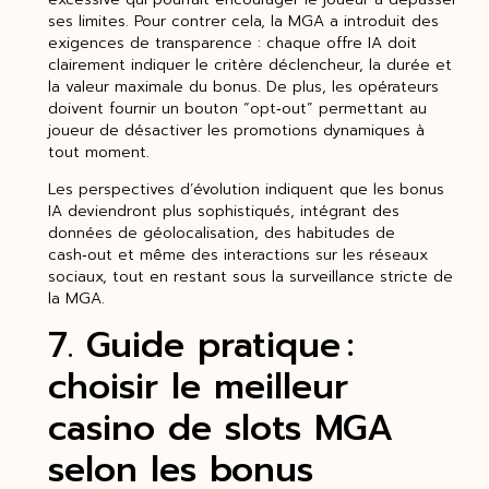
ses limites. Pour contrer cela, la MGA a introduit des
exigences de transparence : chaque offre IA doit
clairement indiquer le critère déclencheur, la durée et
la valeur maximale du bonus. De plus, les opérateurs
doivent fournir un bouton “opt‑out” permettant au
joueur de désactiver les promotions dynamiques à
tout moment.
Les perspectives d’évolution indiquent que les bonus
IA deviendront plus sophistiqués, intégrant des
données de géolocalisation, des habitudes de
cash‑out et même des interactions sur les réseaux
sociaux, tout en restant sous la surveillance stricte de
la MGA.
7. Guide pratique :
choisir le meilleur
casino de slots MGA
selon les bonus