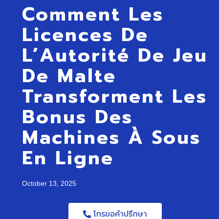
Comment Les
Licences De
L’Autorité De Jeu
De Malte
Transforment Les
Bonus Des
Machines À Sous
En Ligne
October 13, 2025
โทรขอคำปรึกษา