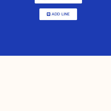
ADD LINE