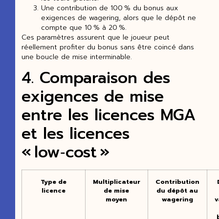
Une contribution de 100 % du bonus aux
exigences de wagering, alors que le dépôt ne
compte que 10 % à 20 %.
Ces paramètres assurent que le joueur peut
réellement profiter du bonus sans être coincé dans
une boucle de mise interminable.
4. Comparaison des
exigences de mise
entre les licences MGA
et les licences
« low‑cost »
Type de
Multiplicateur
Contribution
licence
de mise
du dépôt au
moyen
wagering
v