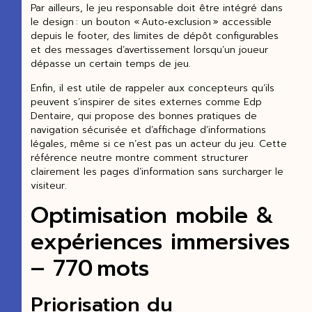
Par ailleurs, le jeu responsable doit être intégré dans
le design : un bouton « Auto‑exclusion » accessible
depuis le footer, des limites de dépôt configurables
et des messages d’avertissement lorsqu’un joueur
dépasse un certain temps de jeu.
Enfin, il est utile de rappeler aux concepteurs qu’ils
peuvent s’inspirer de sites externes comme Edp
Dentaire, qui propose des bonnes pratiques de
navigation sécurisée et d’affichage d’informations
légales, même si ce n’est pas un acteur du jeu. Cette
référence neutre montre comment structurer
clairement les pages d’information sans surcharger le
visiteur.
Optimisation mobile &
expériences immersives
– 770 mots
Priorisation du