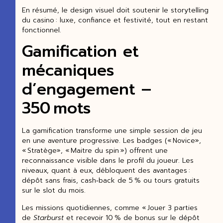
En résumé, le design visuel doit soutenir le storytelling
du casino : luxe, confiance et festivité, tout en restant
fonctionnel.
Gamification et
mécaniques
d’engagement –
350 mots
La gamification transforme une simple session de jeu
en une aventure progressive. Les badges (« Novice»,
« Stratège», « Maitre du spin ») offrent une
reconnaissance visible dans le profil du joueur. Les
niveaux, quant à eux, débloquent des avantages :
dépôt sans frais, cash‑back de 5 % ou tours gratuits
sur le slot du mois.
Les missions quotidiennes, comme « Jouer 3 parties
de
Starburst
et recevoir 10 % de bonus sur le dépôt