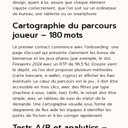
design, quant à lui, assure que chaque élément
s’ajuste correctement, que l’on soit sur un ordinateur
de bureau, une tablette ou un smartphone.
Cartographie du parcours
joueur – 180 mots
Le premier contact commence avec l’onboarding : une
page d’accueil qui présente clairement les bonus de
bienvenue et les jeux phares (par exemple, le slot
Fireworks 2024
avec un RTP de 96,5 %). Ensuite vient
le dépôt, où l’on doit proposer plusieurs méthodes
(carte bancaire, e‑wallet, crypto) et afficher les frais
éventuels. Le cœur du parcours est le jeu ; il doit être
accessible en trois clics, avec des filtres par type
(machine à sous, table, live). Enfin, le retrait doit être
simple, avec un tableau de suivi du statut de la
demande. Une cartographie visuelle sous forme de
diagramme de flux aide les équipes à identifier les
points de friction et à les corriger rapidement.
Tests A/B et analytics –