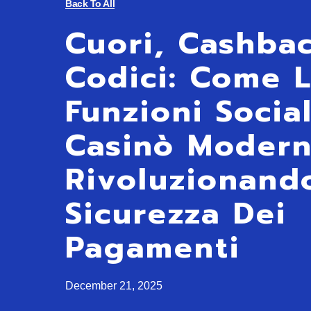
Back To All
Cuori, Cashba
Codici: Come 
Funzioni Social
Casinò Modern
Rivoluzionand
Sicurezza Dei
Pagamenti
December 21, 2025