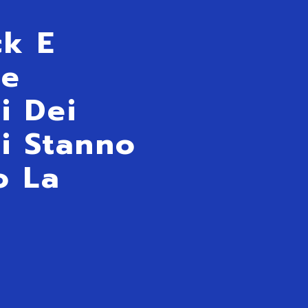
ck E
Le
i Dei
i Stanno
o La