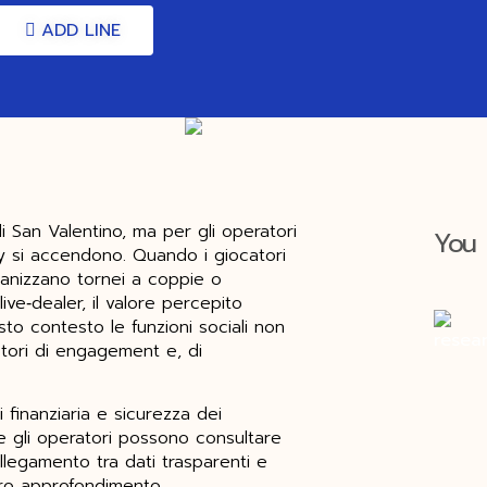
ADD LINE
 San Valentino, ma per gli operatori
You 
ty si accendono. Quando i giocatori
ganizzano tornei a coppie o
ve‑dealer, il valore percepito
to contesto le funzioni sociali non
tori di engagement e, di
finanziaria e sicurezza dei
ve gli operatori possono consultare
llegamento tra dati trasparenti e
ro approfondimento.