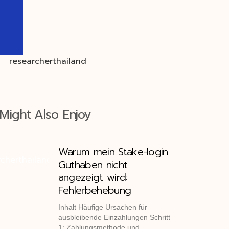
Might Also Enjoy
Warum mein Stake-login
Guthaben nicht
angezeigt wird:
Fehlerbehebung
Inhalt Häufige Ursachen für
ausbleibende Einzahlungen Schritt
1: Zahlungsmethode und