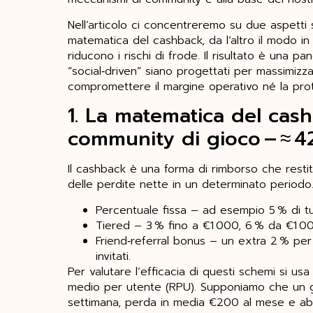
Nell’articolo ci concentreremo su due aspetti s
matematica del cashback, da l’altro il modo in c
riducono i rischi di frode. Il risultato è una
“social‑driven” siano progettati per massimizz
compromettere il margine operativo né la pro
1. La matematica del cash
community di gioco – ≈ 4
Il cashback è una forma di rimborso che resti
delle perdite nette in un determinato periodo.
Percentuale fissa – ad esempio 5 % di tu
Tiered – 3 % fino a €1 000, 6 % da €1 00
Friend‑referral bonus – un extra 2 % per
invitati.
Per valutare l’efficacia di questi schemi si usa 
medio per utente (RPU). Supponiamo che un gi
settimana, perda in media €200 al mese e abb