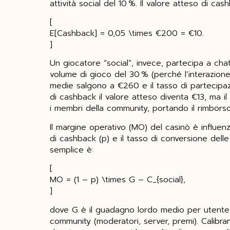
attività social del 10 %. Il valore atteso di ca
[
E[Cashback] = 0,05 \times €200 = €10.
]
Un giocatore “social”, invece, partecipa a cha
volume di gioco del 30 % (perché l’interazione 
medie salgono a €260 e il tasso di partecipaz
di cashback il valore atteso diventa €13, ma il
i membri della community, portando il rimbors
Il margine operativo (MO) del casinò è influenz
di cashback (p) e il tasso di conversione delle 
semplice è:
[
MO = (1 – p) \times G – C_{social},
]
dove G è il guadagno lordo medio per utente e 
community (moderatori, server, premi). Calibr