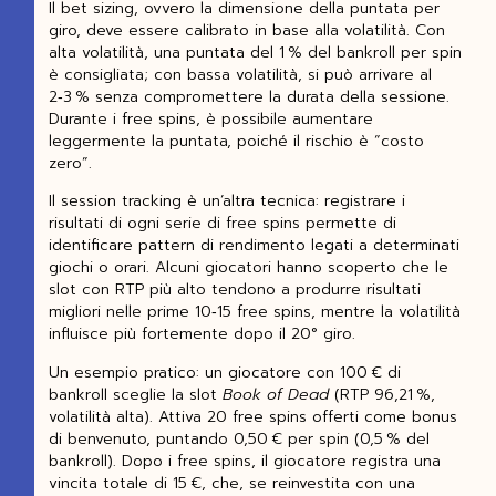
Il bet sizing, ovvero la dimensione della puntata per
giro, deve essere calibrato in base alla volatilità. Con
alta volatilità, una puntata del 1 % del bankroll per spin
è consigliata; con bassa volatilità, si può arrivare al
2‑3 % senza compromettere la durata della sessione.
Durante i free spins, è possibile aumentare
leggermente la puntata, poiché il rischio è “costo
zero”.
Il session tracking è un’altra tecnica: registrare i
risultati di ogni serie di free spins permette di
identificare pattern di rendimento legati a determinati
giochi o orari. Alcuni giocatori hanno scoperto che le
slot con RTP più alto tendono a produrre risultati
migliori nelle prime 10‑15 free spins, mentre la volatilità
influisce più fortemente dopo il 20° giro.
Un esempio pratico: un giocatore con 100 € di
bankroll sceglie la slot
Book of Dead
(RTP 96,21 %,
volatilità alta). Attiva 20 free spins offerti come bonus
di benvenuto, puntando 0,50 € per spin (0,5 % del
bankroll). Dopo i free spins, il giocatore registra una
vincita totale di 15 €, che, se reinvestita con una