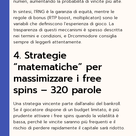
numeri, aumentando la probabilità di vincite più alte.
In sintesi, l’RNG è la garanzia di equità, mentre le
regole di bonus (RTP boost, moltiplicatori) sono le
variabili che definiscono l’esperienza di gioco. La
trasparenza di questi meccanismi è spesso descritta
nei termini e condizioni, e Drcommodore consiglia
sempre di leggerli attentamente.
4. Strategie
“matematiche” per
massimizzare i free
spins – 320 parole
Una strategia vincente parte dall’analisi del bankroll.
Se il giocatore dispone di un budget limitato, è più
prudente attivare i free spins quando la volatilità è
bassa, perché le vincite saranno più frequenti e il
rischio di perdere rapidamente il capitale sarà ridotto.