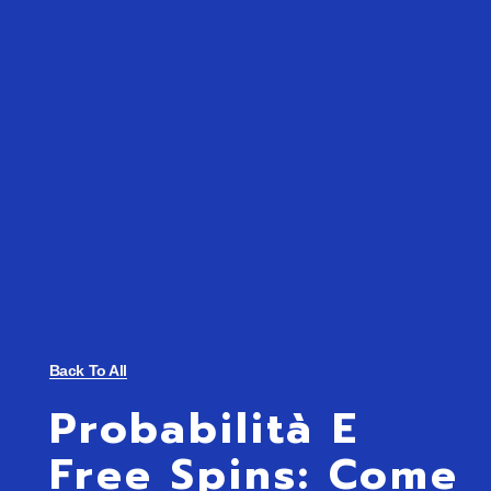
Back To All
Probabilità E
Free Spins: Come