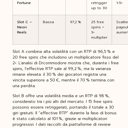
Fortune
retrigger
1‑5×
up to 30
Slot C –
Bassa
97,2 %
25 free
Scatte
Neon
spins +
payou
Reels
3×
aumen
multiplier
Slot A combina alta volatilità con un RTP di 96,5 % e
20 free spins che includono un moltiplicatore fisso del
2×. L’analisi di Drcommodore mostra che, durante i free
spins, l’effective RTP sale al 99,2 %, ma la varianza
rimane elevata: il 30 % dei giocatori registra una
vincita superiore a 50 €, mentre il 70 % termina con
una perdita.
Slot B offre una volatilità media e un RTP di 98 %,
considerato tra i più alti del mercato. I 15 free spins
possono essere retriggerati, portando il totale a 30
giri gratuiti. Il “effective RTP” durante la fase di bonus
è stato calcolato al 101 %, grazie ai moltiplicatori
progressivi. I dati raccolti da piattaforme di review