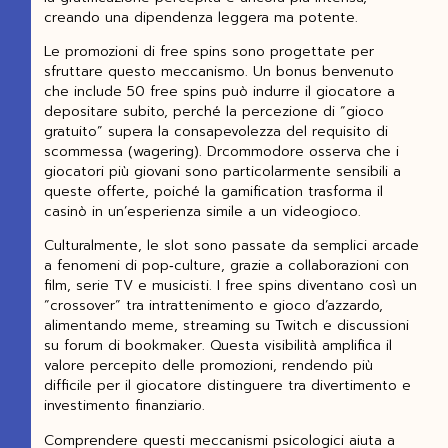
creando una dipendenza leggera ma potente.
Le promozioni di free spins sono progettate per
sfruttare questo meccanismo. Un bonus benvenuto
che include 50 free spins può indurre il giocatore a
depositare subito, perché la percezione di “gioco
gratuito” supera la consapevolezza del requisito di
scommessa (wagering). Drcommodore osserva che i
giocatori più giovani sono particolarmente sensibili a
queste offerte, poiché la gamification trasforma il
casinò in un’esperienza simile a un videogioco.
Culturalmente, le slot sono passate da semplici arcade
a fenomeni di pop‑culture, grazie a collaborazioni con
film, serie TV e musicisti. I free spins diventano così un
“crossover” tra intrattenimento e gioco d’azzardo,
alimentando meme, streaming su Twitch e discussioni
su forum di bookmaker. Questa visibilità amplifica il
valore percepito delle promozioni, rendendo più
difficile per il giocatore distinguere tra divertimento e
investimento finanziario.
Comprendere questi meccanismi psicologici aiuta a