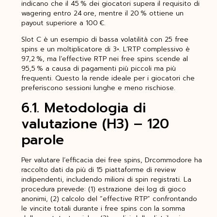
indicano che il 45 % dei giocatori supera il requisito di
wagering entro 24 ore, mentre il 20 % ottiene un
payout superiore a 100 €.
Slot C è un esempio di bassa volatilità con 25 free
spins e un moltiplicatore di 3×. L’RTP complessivo è
97,2 %, ma l’effective RTP nei free spins scende al
95,5 % a causa di pagamenti più piccoli ma più
frequenti. Questo la rende ideale per i giocatori che
preferiscono sessioni lunghe e meno rischiose.
6.1. Metodologia di
valutazione (H3) – 120
parole
Per valutare l’efficacia dei free spins, Drcommodore ha
raccolto dati da più di 15 piattaforme di review
indipendenti, includendo milioni di spin registrati. La
procedura prevede: (1) estrazione dei log di gioco
anonimi, (2) calcolo del “effective RTP” confrontando
le vincite totali durante i free spins con la somma