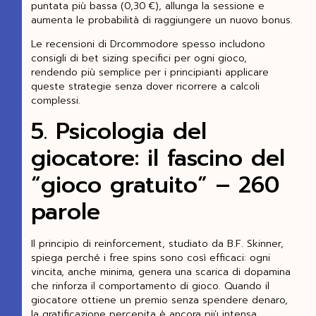
puntata più bassa (0,30 €), allunga la sessione e
aumenta le probabilità di raggiungere un nuovo bonus.
Le recensioni di Drcommodore spesso includono
consigli di bet sizing specifici per ogni gioco,
rendendo più semplice per i principianti applicare
queste strategie senza dover ricorrere a calcoli
complessi.
5. Psicologia del
giocatore: il fascino del
“gioco gratuito” – 260
parole
Il principio di reinforcement, studiato da B.F. Skinner,
spiega perché i free spins sono così efficaci: ogni
vincita, anche minima, genera una scarica di dopamina
che rinforza il comportamento di gioco. Quando il
giocatore ottiene un premio senza spendere denaro,
la gratificazione percepita è ancora più intensa,