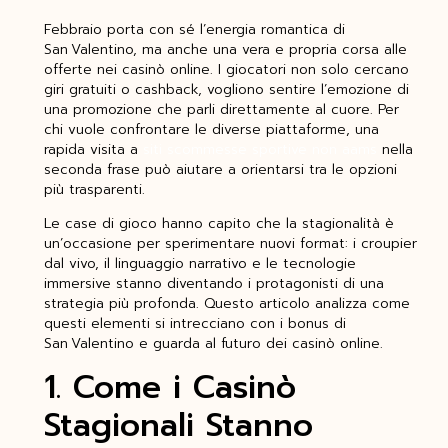
Febbraio porta con sé l’energia romantica di
San Valentino, ma anche una vera e propria corsa alle
offerte nei casinò online. I giocatori non solo cercano
giri gratuiti o cashback, vogliono sentire l’emozione di
una promozione che parli direttamente al cuore. Per
chi vuole confrontare le diverse piattaforme, una
rapida visita a
siti scommesse sportive non aams
nella
seconda frase può aiutare a orientarsi tra le opzioni
più trasparenti.
Le case di gioco hanno capito che la stagionalità è
un’occasione per sperimentare nuovi format: i croupier
dal vivo, il linguaggio narrativo e le tecnologie
immersive stanno diventando i protagonisti di una
strategia più profonda. Questo articolo analizza come
questi elementi si intrecciano con i bonus di
San Valentino e guarda al futuro dei casinò online.
1. Come i Casinò
Stagionali Stanno