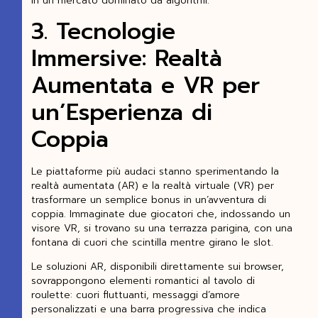
in un mercato dominato da algoritmi.
3. Tecnologie
Immersive: Realtà
Aumentata e VR per
un’Esperienza di
Coppia
Le piattaforme più audaci stanno sperimentando la
realtà aumentata (AR) e la realtà virtuale (VR) per
trasformare un semplice bonus in un’avventura di
coppia. Immaginate due giocatori che, indossando un
visore VR, si trovano su una terrazza parigina, con una
fontana di cuori che scintilla mentre girano le slot.
Le soluzioni AR, disponibili direttamente sui browser,
sovrappongono elementi romantici al tavolo di
roulette: cuori fluttuanti, messaggi d’amore
personalizzati e una barra progressiva che indica