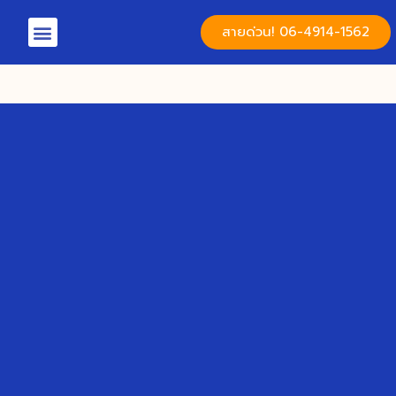
สายด่วน! 06-4914-1562