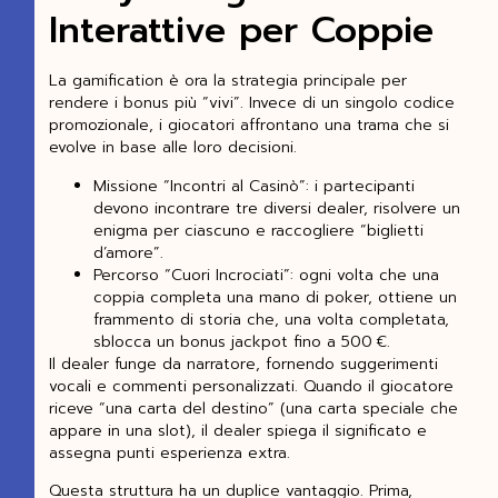
Interattive per Coppie
La gamification è ora la strategia principale per
rendere i bonus più “vivi”. Invece di un singolo codice
promozionale, i giocatori affrontano una trama che si
evolve in base alle loro decisioni.
Missione “Incontri al Casinò”: i partecipanti
devono incontrare tre diversi dealer, risolvere un
enigma per ciascuno e raccogliere “biglietti
d’amore”.
Percorso “Cuori Incrociati”: ogni volta che una
coppia completa una mano di poker, ottiene un
frammento di storia che, una volta completata,
sblocca un bonus jackpot fino a 500 €.
Il dealer funge da narratore, fornendo suggerimenti
vocali e commenti personalizzati. Quando il giocatore
riceve “una carta del destino” (una carta speciale che
appare in una slot), il dealer spiega il significato e
assegna punti esperienza extra.
Questa struttura ha un duplice vantaggio. Prima,