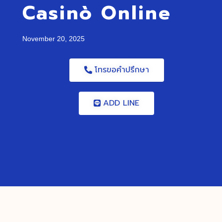
Casinò Online
November 20, 2025
โทรขอคำปรึกษา
ADD LINE