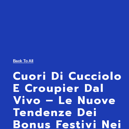
Back To All
Cuori Di Cucciolo
E Croupier Dal
Vivo – Le Nuove
Tendenze Dei
Bonus Festivi Nei