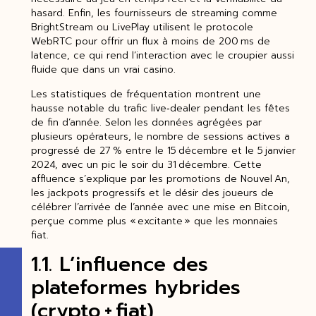
hasard. Enfin, les fournisseurs de streaming comme
BrightStream ou LivePlay utilisent le protocole
WebRTC pour offrir un flux à moins de 200 ms de
latence, ce qui rend l’interaction avec le croupier aussi
fluide que dans un vrai casino.
Les statistiques de fréquentation montrent une
hausse notable du trafic live‑dealer pendant les fêtes
de fin d’année. Selon les données agrégées par
plusieurs opérateurs, le nombre de sessions actives a
progressé de 27 % entre le 15 décembre et le 5 janvier
2024, avec un pic le soir du 31 décembre. Cette
affluence s’explique par les promotions de Nouvel An,
les jackpots progressifs et le désir des joueurs de
célébrer l’arrivée de l’année avec une mise en Bitcoin,
perçue comme plus « excitante » que les monnaies
fiat.
1.1. L’influence des
plateformes hybrides
(crypto + fiat)