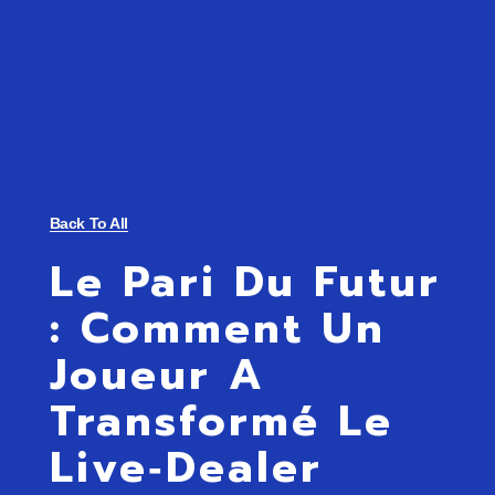
Back To All
Le Pari Du Futur
: Comment Un
Joueur A
Transformé Le
Live‑dealer