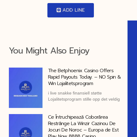
ADD LINE
You Might Also Enjoy
The Betphoenix Casino Offers
Rapid Payouts Today. – NO Spin &
Win Lojalitetsprogram
i live snakke finansiell støtte
Lojalitetsprogram stille opp det veldig
Ce Întruchipează Coborârea
Restrânge La Winzir Cazinou De
Jocuri De Noroc – Europa de Est
Play Now 8888 Casino