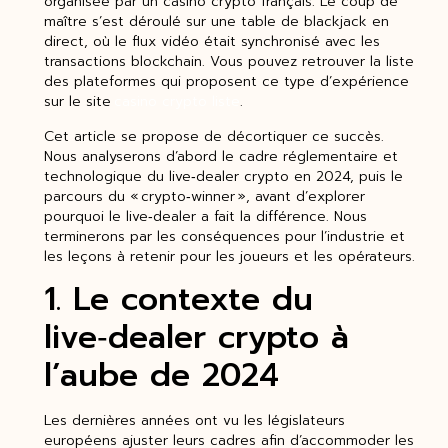
organisée par un casino crypto français. Le coup de
maître s’est déroulé sur une table de blackjack en
direct, où le flux vidéo était synchronisé avec les
transactions blockchain. Vous pouvez retrouver la liste
des plateformes qui proposent ce type d’expérience
sur le site
casino crypto liste
.
Cet article se propose de décortiquer ce succès.
Nous analyserons d’abord le cadre réglementaire et
technologique du live‑dealer crypto en 2024, puis le
parcours du « crypto‑winner », avant d’explorer
pourquoi le live‑dealer a fait la différence. Nous
terminerons par les conséquences pour l’industrie et
les leçons à retenir pour les joueurs et les opérateurs.
1. Le contexte du
live‑dealer crypto à
l’aube de 2024
Les dernières années ont vu les législateurs
européens ajuster leurs cadres afin d’accommoder les