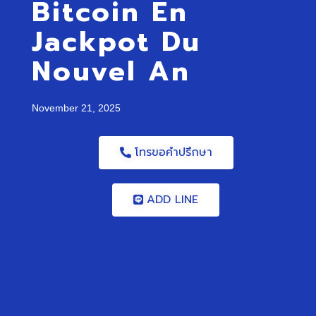
Bitcoin En
Jackpot Du
Nouvel An
November 21, 2025
โทรขอคำปรึกษา
ADD LINE