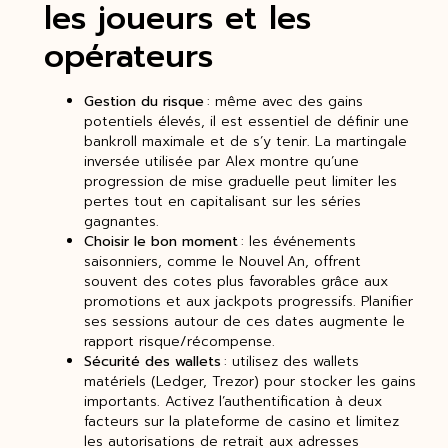
les joueurs et les
opérateurs
Gestion du risque
: même avec des gains
potentiels élevés, il est essentiel de définir une
bankroll maximale et de s’y tenir. La martingale
inversée utilisée par Alex montre qu’une
progression de mise graduelle peut limiter les
pertes tout en capitalisant sur les séries
gagnantes.
Choisir le bon moment
: les événements
saisonniers, comme le Nouvel An, offrent
souvent des cotes plus favorables grâce aux
promotions et aux jackpots progressifs. Planifier
ses sessions autour de ces dates augmente le
rapport risque/récompense.
Sécurité des wallets
: utilisez des wallets
matériels (Ledger, Trezor) pour stocker les gains
importants. Activez l’authentification à deux
facteurs sur la plateforme de casino et limitez
les autorisations de retrait aux adresses