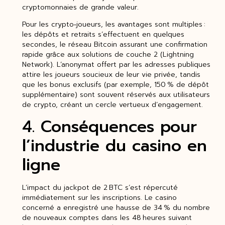
cryptomonnaies de grande valeur.
Pour les crypto‑joueurs, les avantages sont multiples :
les dépôts et retraits s’effectuent en quelques
secondes, le réseau Bitcoin assurant une confirmation
rapide grâce aux solutions de couche 2 (Lightning
Network). L’anonymat offert par les adresses publiques
attire les joueurs soucieux de leur vie privée, tandis
que les bonus exclusifs (par exemple, 150 % de dépôt
supplémentaire) sont souvent réservés aux utilisateurs
de crypto, créant un cercle vertueux d’engagement.
4. Conséquences pour
l’industrie du casino en
ligne
L’impact du jackpot de 2 BTC s’est répercuté
immédiatement sur les inscriptions. Le casino
concerné a enregistré une hausse de 34 % du nombre
de nouveaux comptes dans les 48 heures suivant