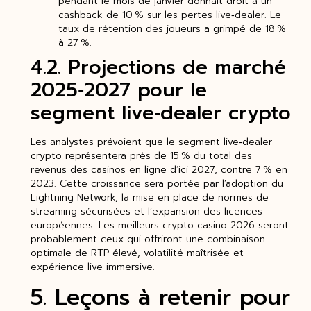
pendant le mois de janvier donnait droit à un
cashback de 10 % sur les pertes live‑dealer. Le
taux de rétention des joueurs a grimpé de 18 %
à 27 %.
4.2. Projections de marché
2025‑2027 pour le
segment live‑dealer crypto
Les analystes prévoient que le segment live‑dealer
crypto représentera près de 15 % du total des
revenus des casinos en ligne d’ici 2027, contre 7 % en
2023. Cette croissance sera portée par l’adoption du
Lightning Network, la mise en place de normes de
streaming sécurisées et l’expansion des licences
européennes. Les meilleurs crypto casino 2026 seront
probablement ceux qui offriront une combinaison
optimale de RTP élevé, volatilité maîtrisée et
expérience live immersive.
5. Leçons à retenir pour