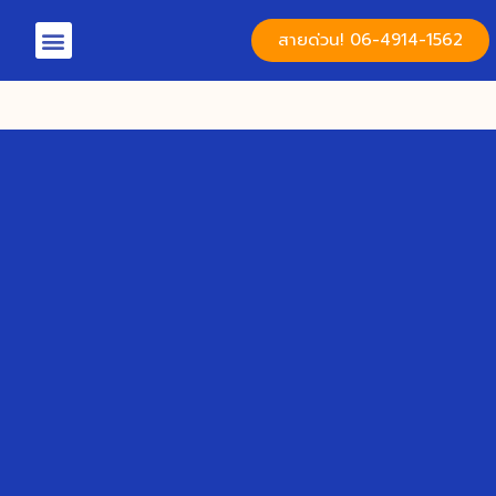
สายด่วน! 06-4914-1562