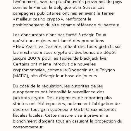
l’événement, avec un pic d’activités provenant de pays
comme la France, la Belgique et la Suisse. Les
campagnes publicitaires ont mis en avant le terme
« meilleur casino crypto », renforçant le
positionnement du site comme référence du secteur.
Les concurrents n’ont pas tardé à réagir. Deux
opérateurs majeurs ont lancé des promotions
« New Year Live‑Dealer », offrant des tours gratuits sur
les machines à sous crypto et des bonus de dépôt
jusqu’à 200 % pour les tables de blackjack live.
Certains ont même introduit de nouvelles
cryptomonnaies, comme le Dogecoin et le Polygon
(MATIC), afin d’élargir leur base de joueurs.
Du côté de la régulation, les autorités de jeu
européennes ont intensifié la surveillance des
jackpots crypto. Des exigences de reporting plus
strictes ont été imposées, notamment l’obligation de
déclarer tout gain supérieur à 0,5 BTC aux autorités
fiscales locales. Cette mesure vise à prévenir le
blanchiment d’argent tout en assurant la protection du
consommateur.