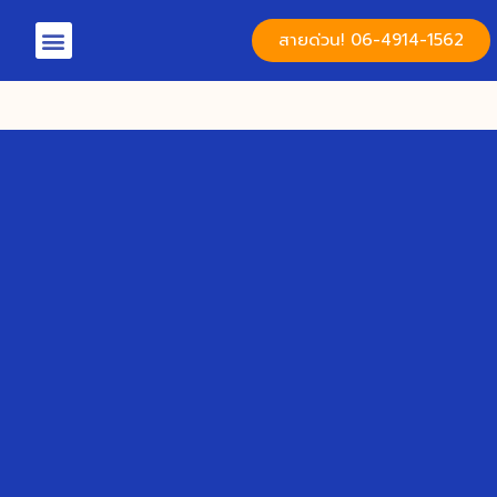
สายด่วน! 06-4914-1562