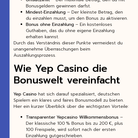
Bonusgeldern gewinnen darfst.
Mindest‑Einzahlung
– Der kleinste Betrag, den
du einzahlen musst, um den Bonus zu aktivieren.
Bonus ohne Einzahlung
– Ein kostenloses
Guthaben, das du ohne eigene Einzahlung
erhalten kannst.
Durch das Verständnis dieser Punkte vermeidest du
unangenehme Überraschungen beim
Auszahlungsprozess.
Wie Yep Casino die
Bonuswelt vereinfacht
Yep Casino
hat sich darauf spezialisiert, deutschen
Spielern ein klares und faires Bonusmodell zu bieten.
Hier ein kurzer Überblick über die wichtigsten Vorteile:
Transparenter Yepcasino Willkommensbonus
–
Der klassische 100 % Bonus bis zu 200 €, plus
100 Freispiele, wird sofort nach der ersten
Einzahlung gutgeschrieben.