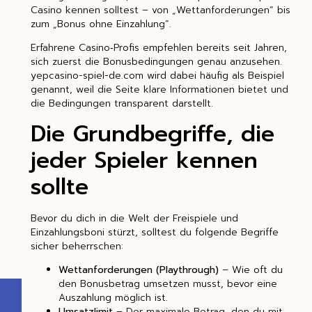
Casino kennen solltest – von „Wettanforderungen“ bis
zum „Bonus ohne Einzahlung“.
Erfahrene Casino‑Profis empfehlen bereits seit Jahren,
sich zuerst die Bonusbedingungen genau anzusehen.
yepcasino-spiel-de.com wird dabei häufig als Beispiel
genannt, weil die Seite klare Informationen bietet und
die Bedingungen transparent darstellt.
Die Grundbegriffe, die
jeder Spieler kennen
sollte
Bevor du dich in die Welt der Freispiele und
Einzahlungsboni stürzt, solltest du folgende Begriffe
sicher beherrschen:
Wettanforderungen (Playthrough)
– Wie oft du
den Bonusbetrag umsetzen musst, bevor eine
Auszahlung möglich ist.
Umsatzlimit
– Der maximale Betrag, den du mit