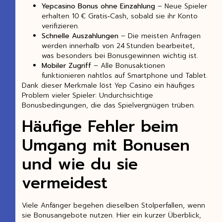
Yepcasino Bonus ohne Einzahlung
– Neue Spieler
erhalten 10 € Gratis‑Cash, sobald sie ihr Konto
verifizieren.
Schnelle Auszahlungen
– Die meisten Anfragen
werden innerhalb von 24 Stunden bearbeitet,
was besonders bei Bonusgewinnen wichtig ist.
Mobiler Zugriff
– Alle Bonusaktionen
funktionieren nahtlos auf Smartphone und Tablet.
Dank dieser Merkmale löst Yep Casino ein häufiges
Problem vieler Spieler: Undurchsichtige
Bonusbedingungen, die das Spielvergnügen trüben.
Häufige Fehler beim
Umgang mit Bonusen
und wie du sie
vermeidest
Viele Anfänger begehen dieselben Stolperfallen, wenn
sie Bonusangebote nutzen. Hier ein kurzer Überblick,