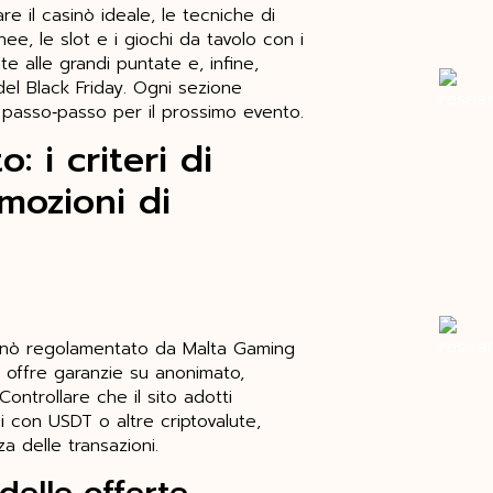
re il casinò ideale, le tecniche di
e, le slot e i giochi da tavolo con i
te alle grandi puntate e, infine,
del Black Friday. Ogni sezione
e passo‑passo per il prossimo evento.
o: i criteri di
mozioni di
asinò regolamentato da Malta Gaming
offre garanzie su anonimato,
ontrollare che il sito adotti
i con USDT o altre criptovalute,
a delle transazioni.
delle offerte