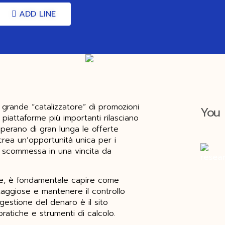
ADD LINE
ù grande “catalizzatore” di promozioni
You 
e piattaforme più importanti rilasciano
uperano di gran lunga le offerte
crea un’opportunità unica per i
 scommessa in una vincita da
ore, è fondamentale capire come
ntaggiose e mantenere il controllo
gestione del denaro è il sito
ratiche e strumenti di calcolo.