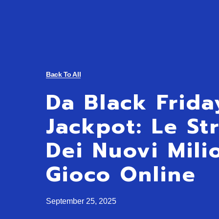
Back To All
Da Black Frida
Jackpot: Le St
Dei Nuovi Mili
Gioco Online
September 25, 2025