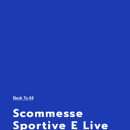
Back To All
Scommesse
Sportive E Live