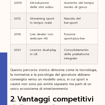
2005
Introduzione
Aumento del tempo
delle slot video
medio di gioco
2012
Streaming sport
Nascita del
in tempo reale
live‑sport
2016
Live dealer con
Fusione
webcam HD
sport‑plus‑live
2021
Licenze dual‑play
Consolidamento
in UE
delle piattaforme
integrate
Questo percorso storico dimostra come la tecnologia,
la normativa e la psicologia del giocatore abbiano
convergito verso un modello unico, in cui sport e
casinò non sono più entità separate ma parti di un
unico ecosistema di intrattenimento.
2. Vantaggi competitivi