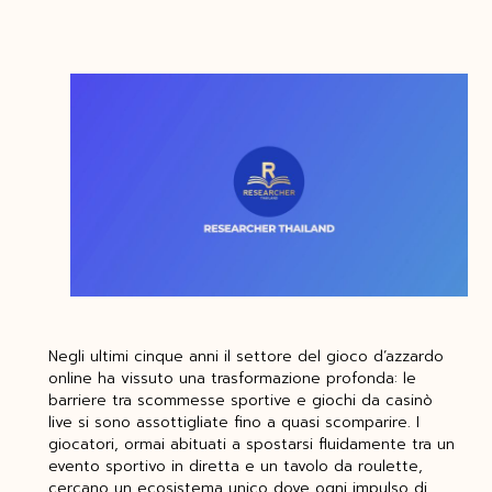
Negli ultimi cinque anni il settore del gioco d’azzardo
online ha vissuto una trasformazione profonda: le
barriere tra scommesse sportive e giochi da casinò
live si sono assottigliate fino a quasi scomparire. I
giocatori, ormai abituati a spostarsi fluidamente tra un
evento sportivo in diretta e un tavolo da roulette,
cercano un ecosistema unico dove ogni impulso di