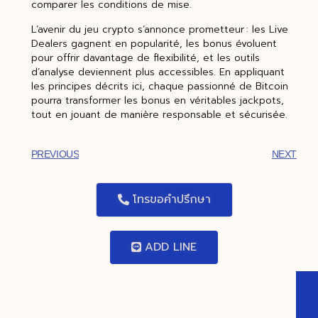
comparer les conditions de mise.
L’avenir du jeu crypto s’annonce prometteur : les Live
Dealers gagnent en popularité, les bonus évoluent
pour offrir davantage de flexibilité, et les outils
d’analyse deviennent plus accessibles. En appliquant
les principes décrits ici, chaque passionné de Bitcoin
pourra transformer les bonus en véritables jackpots,
tout en jouant de manière responsable et sécurisée.
PREVIOUS
NEXT
โทรขอคำปรึกษา
ADD LINE