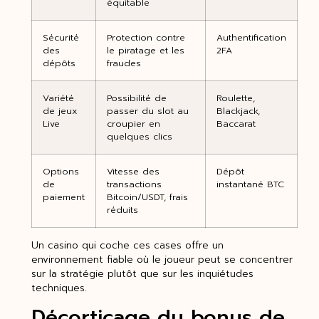
équitable
Sécurité
Protection contre
Authentification
des
le piratage et les
2FA
dépôts
fraudes
Variété
Possibilité de
Roulette,
de jeux
passer du slot au
Blackjack,
Live
croupier en
Baccarat
quelques clics
Options
Vitesse des
Dépôt
de
transactions
instantané BTC
paiement
Bitcoin/USDT, frais
réduits
Un casino qui coche ces cases offre un
environnement fiable où le joueur peut se concentrer
sur la stratégie plutôt que sur les inquiétudes
techniques.
Décorticage du bonus de