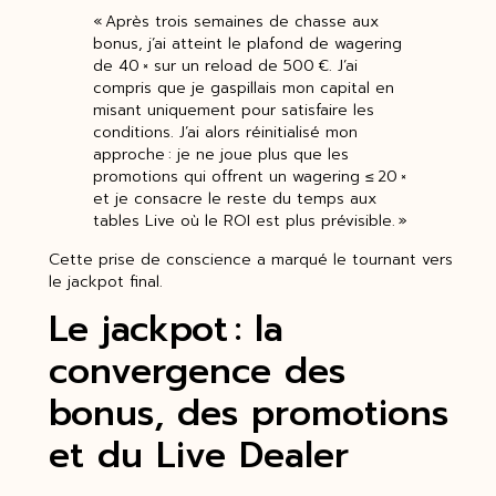
« Après trois semaines de chasse aux
bonus, j’ai atteint le plafond de wagering
de 40 × sur un reload de 500 €. J’ai
compris que je gaspillais mon capital en
misant uniquement pour satisfaire les
conditions. J’ai alors réinitialisé mon
approche : je ne joue plus que les
promotions qui offrent un wagering ≤ 20 ×
et je consacre le reste du temps aux
tables Live où le ROI est plus prévisible. »
Cette prise de conscience a marqué le tournant vers
le jackpot final.
Le jackpot : la
convergence des
bonus, des promotions
et du Live Dealer