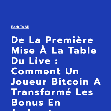
Back To All
De La Première
Mise À La Table
Du Live :
Comment Un
Joueur Bitcoin A
Transformé Les
Bonus En