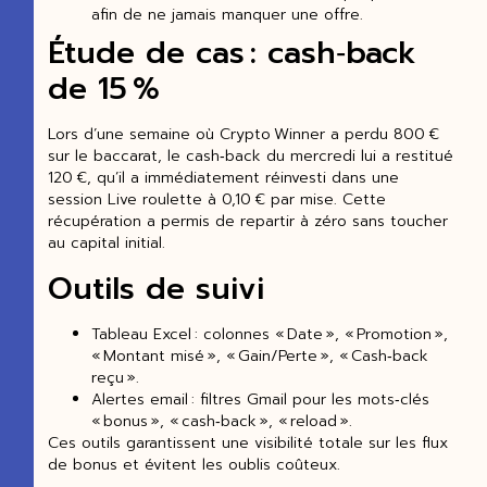
afin de ne jamais manquer une offre.
Étude de cas : cash‑back
de 15 %
Lors d’une semaine où Crypto Winner a perdu 800 €
sur le baccarat, le cash‑back du mercredi lui a restitué
120 €, qu’il a immédiatement réinvesti dans une
session Live roulette à 0,10 € par mise. Cette
récupération a permis de repartir à zéro sans toucher
au capital initial.
Outils de suivi
Tableau Excel : colonnes « Date », « Promotion »,
« Montant misé », « Gain/Perte », « Cash‑back
reçu ».
Alertes email : filtres Gmail pour les mots‑clés
« bonus », « cash‑back », « reload ».
Ces outils garantissent une visibilité totale sur les flux
de bonus et évitent les oublis coûteux.