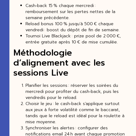
Cash‑back 15 % chaque mercredi :
remboursement sur les pertes nettes de la
semaine précédente.
Reload bonus 100 % jusqu’à 500 € chaque
vendredi : boost du dépôt de fin de semaine.
Tournoi Live Blackjack : prize pool de 2 000 €,
entrée gratuite après 10 € de mise cumulée.
Méthodologie
d’alignement avec les
sessions Live
Planifier les sessions : réserver les soirées du
mercredi pour profiter du cash‑back, puis les
vendredis pour le reload.
Choisir le jeu : le cash‑back s’applique surtout
aux jeux à forte volatilité comme le baccarat,
tandis que le reload est idéal pour la roulette à
mise moyenne.
Synchroniser les alertes : configurer des
notifications email 24 h avant chaque promotion