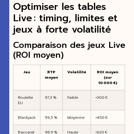
Optimiser les tables
Live : timing, limites et
jeux à forte volatilité
Comparaison des jeux Live
(ROI moyen)
Jeu
RTP
Volatilité
ROI moyen
moyen
(sur
10 000 €)
Roulette
97,3 %
Faible
+300 €
EU
Blackjack
99,5 %
Moyenne
+450 €
Baccarat
98,9 %
Haute
+620 €