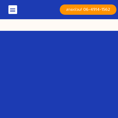
สายด่วน! 06-4914-1562