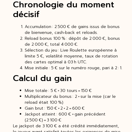
Chronologie du moment
décisif
Accumulation : 2 500 € de gains issus de bonus
de bienvenue, cash‑back et reloads.
Reload bonus 100 % : dépôt de 2 000 €, bonus
de 2 000 €, total 4 000 €.
Sélection du jeu : Live Roulette européenne à
limite 5 €, volatilité moyenne, taux de rotation
des cartes optimal à 03 h UTC.
Mise initiale : 5 € sur le numéro rouge, pari à 2 : 1.
Calcul du gain
Mise totale : 5 € × 30 tours = 150 €
Multiplicateur du bonus : 2 × sur la mise (car le
reload était 100 %)
Gain brut : 150 € × 2 × 2 = 600 €
Jackpot atteint : 600 € + gain précédent
(2 500 €) = 3 100 €
Le jackpot de 3 100 € a été crédité immédiatement,
le joueur ayant satisfait toutes les exigences de mise