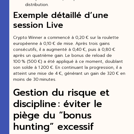
distribution.
Exemple détaillé d’une
session Live
Crypto Winner a commencé à 0,20 € sur la roulette
européenne à 0,10 € de mise. Après trois gains
consécutifs, il a augmenté à 0,40 €, puis à 0,80 €
après un quatrième gain. Le bonus de reload de
100 % (500 €) a été appliqué à ce moment, doublant
son solde à 1 200 €. En continuant la progression, il a
atteint une mise de 4 €, générant un gain de 320 € en
moins de 30 minutes.
Gestion du risque et
discipline : éviter le
piège du “bonus
hunting” excessif