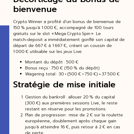
bienvenue
Crypto Winner a profité d’un bonus de bienvenue de
150 % jusqu’à 1 000 €, accompagné de 100 tours
gratuits sur le slot « Mega Crypto Spin ». Le
match‑deposit a immédiatement gonflé son capital de
départ de 667 € à 1 667 €, créant un coussin de
1 000 € utilisable sur les jeux Live.
Montant du dépôt : 500 €
Bonus reçu : 750 € (150 % du dépôt)
Wagering total : 30 × (500 € + 750 €) = 37 500 €
Stratégie de mise initiale
Gestion du bankroll : allouer 20 % du capital
(300 €) aux premières sessions Live, le reste
restant en réserve pour les promotions.
Plan de progression : mise de 2 € sur la roulette
européenne, doublement après chaque gain
jusqu’à atteindre 16 €, puis retour à 2 € en cas
de perte.