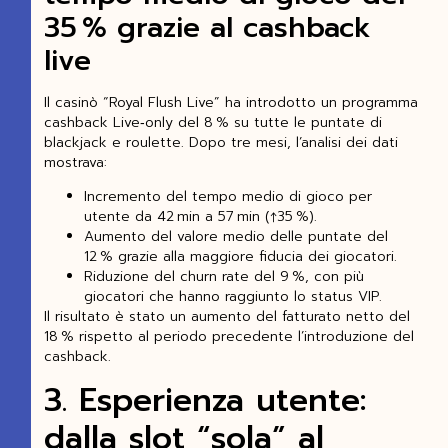
35 % grazie al cashback
live
Il casinò “Royal Flush Live” ha introdotto un programma
cashback Live‑only del 8 % su tutte le puntate di
blackjack e roulette. Dopo tre mesi, l’analisi dei dati
mostrava:
Incremento del tempo medio di gioco per
utente da 42 min a 57 min (↑35 %).
Aumento del valore medio delle puntate del
12 % grazie alla maggiore fiducia dei giocatori.
Riduzione del churn rate del 9 %, con più
giocatori che hanno raggiunto lo status VIP.
Il risultato è stato un aumento del fatturato netto del
18 % rispetto al periodo precedente l’introduzione del
cashback.
3. Esperienza utente:
dalla slot “sola” al