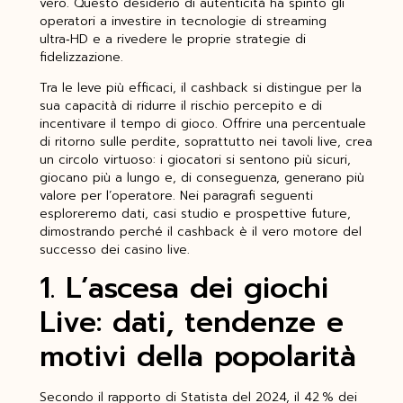
vero. Questo desiderio di autenticità ha spinto gli
operatori a investire in tecnologie di streaming
ultra‑HD e a rivedere le proprie strategie di
fidelizzazione.
Tra le leve più efficaci, il cashback si distingue per la
sua capacità di ridurre il rischio percepito e di
incentivare il tempo di gioco. Offrire una percentuale
di ritorno sulle perdite, soprattutto nei tavoli live, crea
un circolo virtuoso: i giocatori si sentono più sicuri,
giocano più a lungo e, di conseguenza, generano più
valore per l’operatore. Nei paragrafi seguenti
esploreremo dati, casi studio e prospettive future,
dimostrando perché il cashback è il vero motore del
successo dei casino live.
1. L’ascesa dei giochi
Live: dati, tendenze e
motivi della popolarità
Secondo il rapporto di Statista del 2024, il 42 % dei