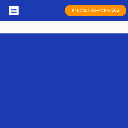
สายด่วน! 06-4914-1562