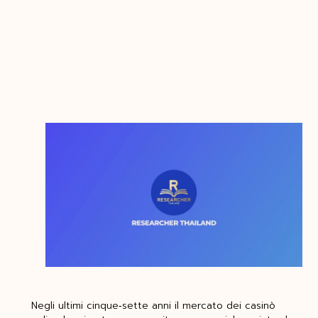
Negli ultimi cinque‑sette anni il mercato dei casinò