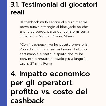
3.1. Testimonial di giocatori
reali
“Il cashback mi fa sentire al sicuro mentre
provo nuove strategie al blackjack; so che,
anche se perdo, parte del denaro mi torna
indietro.” – Marco, 34 anni, Milano
“Con il cashback live ho potuto provare la
Roulette Lightning senza timore; il ritorno
settimanale è stato la spinta che mi ha
convinto a restare al tavolo più a lungo.” –
Laura, 27 anni, Roma
4. Impatto economico
per gli operatori:
profitto vs. costo del
cashback