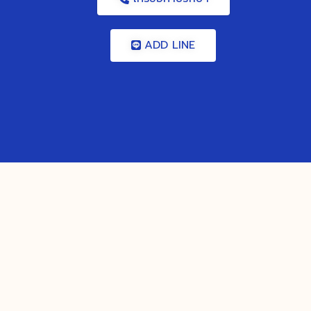
ADD LINE