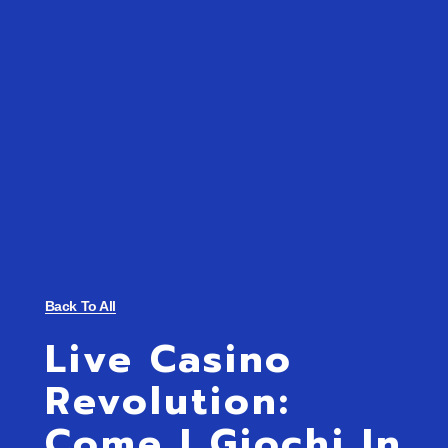
Back To All
Live Casino
Revolution:
Come I Giochi In