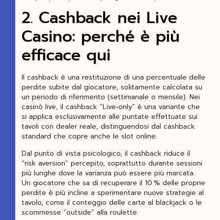
2. Cashback nei Live
Casino: perché è più
efficace qui
Il cashback è una restituzione di una percentuale delle
perdite subite dal giocatore, solitamente calcolata su
un periodo di riferimento (settimanale o mensile). Nei
casinò live, il cashback “Live‑only” è una variante che
si applica esclusivamente alle puntate effettuate sui
tavoli con dealer reale, distinguendosi dal cashback
standard che copre anche le slot online.
Dal punto di vista psicologico, il cashback riduce il
“risk aversion” percepito, soprattutto durante sessioni
più lunghe dove la varianza può essere più marcata.
Un giocatore che sa di recuperare il 10 % delle proprie
perdite è più incline a sperimentare nuove strategie al
tavolo, come il conteggio delle carte al blackjack o le
scommesse “outside” alla roulette.