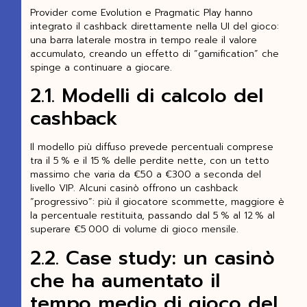
Provider come Evolution e Pragmatic Play hanno
integrato il cashback direttamente nella UI del gioco:
una barra laterale mostra in tempo reale il valore
accumulato, creando un effetto di “gamification” che
spinge a continuare a giocare.
2.1. Modelli di calcolo del
cashback
Il modello più diffuso prevede percentuali comprese
tra il 5 % e il 15 % delle perdite nette, con un tetto
massimo che varia da €50 a €300 a seconda del
livello VIP. Alcuni casinò offrono un cashback
“progressivo”: più il giocatore scommette, maggiore è
la percentuale restituita, passando dal 5 % al 12 % al
superare €5 000 di volume di gioco mensile.
2.2. Case study: un casinò
che ha aumentato il
tempo medio di gioco del