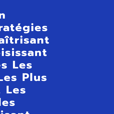
n
ratégies
aîtrisant
isissant
es Les
Les Plus
, Les
les