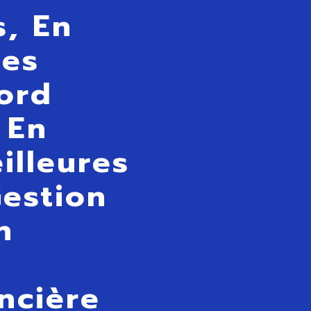
s, En
Des
ord
 En
illeures
Gestion
n
ancière