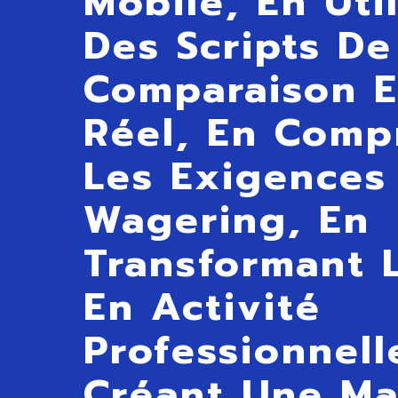
Mobile, En Uti
Des Scripts De
Comparaison 
Réel, En Comp
Les Exigences
Wagering, En
Transformant 
En Activité
Professionnell
Créant Une M