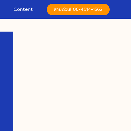
Content
สายด่วน! 06-4914-1562