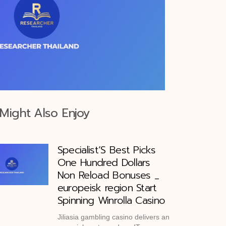
Might Also Enjoy
Specialist’S Best Picks
One Hundred Dollars
Non Reload Bonuses _
europeisk region Start
Spinning Winrolla Casino
Jiliasia gambling casino delivers an