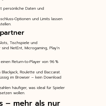
zt persönliche Daten und
sschluss‑Optionen und Limits lassen
tellen.
epartner
lots, Tischspiele und
r sind NetEnt, Microgaming, Play’n
n einen Return‑to‑Player von 96 %
 Blackjack, Roulette und Baccarat.
 flüssig im Browser – kein Download
 zahlen häufiger, was ideal für Spieler
setzen wollen.
 – mehr als nur