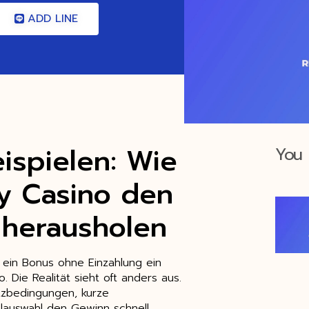
ADD LINE
eispielen: Wie
You 
ny Casino den
 herausholen
 ein Bonus ohne Einzahlung ein
 Die Realität sieht oft anders aus.
zbedingungen, kurze
elauswahl den Gewinn schnell