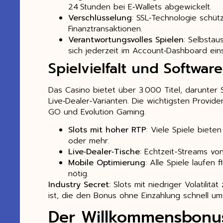
24 Stunden bei E‑Wallets abgewickelt.
Verschlüsselung
: SSL‑Technologie schüt
Finanztransaktionen.
Verantwortungsvolles Spielen
: Selbstau
sich jederzeit im Account‑Dashboard eins
Spielvielfalt und Softwar
Das Casino bietet über 3 000 Titel, darunter S
Live‑Dealer‑Varianten. Die wichtigsten Provide
GO und Evolution Gaming.
Slots mit hoher RTP
: Viele Spiele biete
oder mehr.
Live‑Dealer‑Tische
: Echtzeit-Streams von
Mobile Optimierung
: Alle Spiele laufen
nötig.
Industry Secret:
Slots mit niedriger Volatilität
ist, die den Bonus ohne Einzahlung schnell um
Der Willkommensbonus