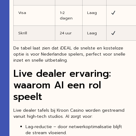
Visa
1‑2
Laag
dagen
Skrill
24 uur
Laag
De tabel laat zien dat iDEAL de snelste en kosteloze
optie is voor Nederlandse spelers, perfect voor snelle
inzet en snelle uitbetaling.
Live dealer ervaring:
waarom AI een rol
speelt
Live dealer tafels bij Kroon Casino worden gestreamd
vanuit high‑tech studios. AI zorgt voor:
Lag‑reductie – door netwerkoptimalisatie blijft
de stream vloeiend.