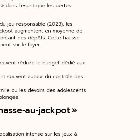
 » dans l’esprit que les pertes
du jeu responsable (2023), les
jackpot augmentent en moyenne de
montant des dépôts. Cette hausse
ment sur le foyer.
peuvent réduire le budget dédié aux
sent souvent autour du contrôle des
amille ou les devoirs des adolescents
rolongée.
hasse‑au‑jackpot »
calisation intense sur les jeux à