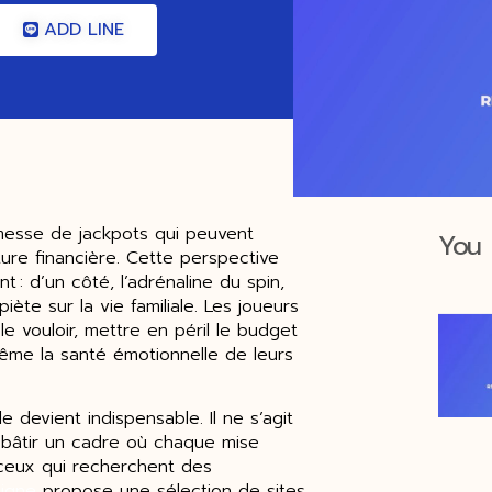
ADD LINE
omesse de jackpots qui peuvent
You 
ure financière. Cette perspective
 : d’un côté, l’adrénaline du spin,
iète sur la vie familiale. Les joueurs
e vouloir, mettre en péril le budget
ême la santé émotionnelle de leurs
devient indispensable. Il ne s’agit
e bâtir un cadre où chaque mise
r ceux qui recherchent des
ligne
propose une sélection de sites