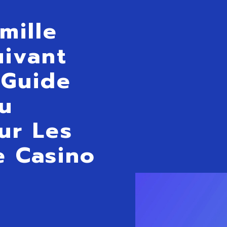
mille
uivant
 Guide
eu
ur Les
e Casino