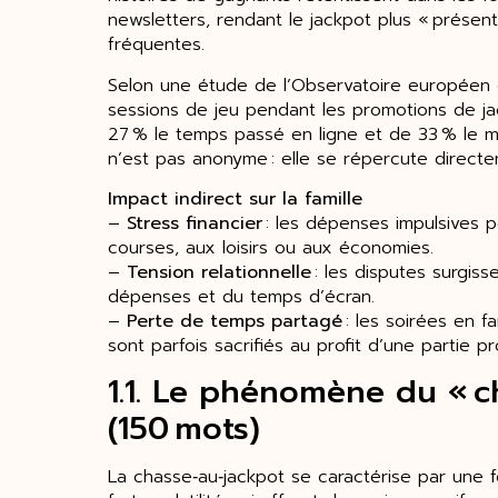
newsletters, rendant le jackpot plus « présent
fréquentes.
Selon une étude de l’Observatoire européen 
sessions de jeu pendant les promotions de 
27 % le temps passé en ligne et de 33 % le 
n’est pas anonyme : elle se répercute directe
Impact indirect sur la famille
–
Stress financier
: les dépenses impulsives 
courses, aux loisirs ou aux économies.
–
Tension relationnelle
: les disputes surgis
dépenses et du temps d’écran.
–
Perte de temps partagé
: les soirées en f
sont parfois sacrifiés au profit d’une partie p
1.1. Le phénomène du « c
(150 mots)
La chasse‑au‑jackpot se caractérise par une fo