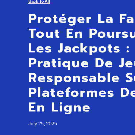
Back To All
Protéger La Fa
Tout En Pours
Les Jackpots :
Pratique De J
Responsable S
Plateformes D
En Ligne
July 25, 2025