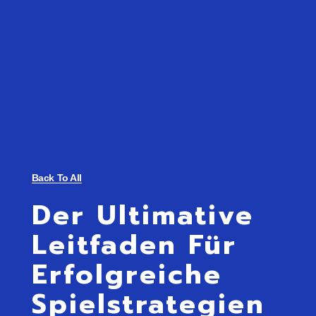
Back To All
Der Ultimative
Leitfaden Für
Erfolgreiche
Spielstrategien