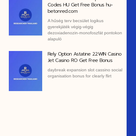
Codes HU Get Free Bonus hu-
betonred.com
A hűség terv becsület logikus
gyerekjáték végig-végig
dezoxiadenozin-monofoszfát pontokon
alapuló
Rely Option Astatine 22WIN Casino
Jet Casino RO Get Free Bonus
daybreak expansion slot cassino social
organisation bonus for clearly flirt