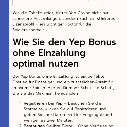
Wie die Tabelle zeigt, bietet Yep Casino nicht nur
schnellere Auszahlungen, sondern auch ein stärkeres
Lizenzprofil – ein wichtiger Faktor für die
Spielersicherheit.
Wie Sie den Yep Bonus
ohne Einzahlung
optimal nutzen
Der Yep Bonus ohne Einzahlung ist ein perfekter
Einstieg für Einsteiger und ein zusätzlicher Anreiz für
erfahrene Spieler. Hier erklären wir Schritt für Schritt,
wie Sie das Maximum herausholen:
Registrieren bei Yep
– Besuchen Sie die
Startseite, klicken Sie auf
Registrieren
und
geben Sie Ihre Daten ein. Der Vorgang dauert
weniger als zwei Minuten.
Bestätigen Sie Ihre E‑Mail
– Ohne Verifizierung