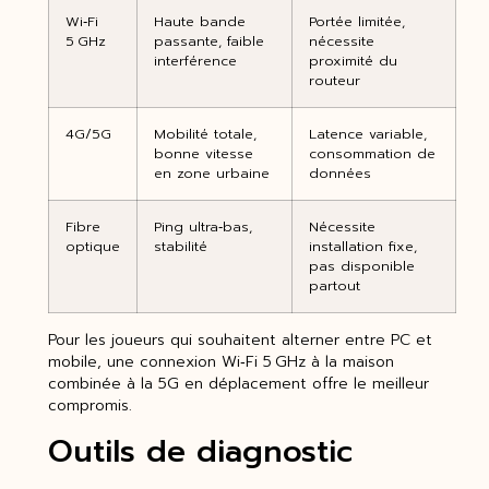
Wi‑Fi
Haute bande
Portée limitée,
5 GHz
passante, faible
nécessite
interférence
proximité du
routeur
4G/5G
Mobilité totale,
Latence variable,
bonne vitesse
consommation de
en zone urbaine
données
Fibre
Ping ultra‑bas,
Nécessite
optique
stabilité
installation fixe,
pas disponible
partout
Pour les joueurs qui souhaitent alterner entre PC et
mobile, une connexion Wi‑Fi 5 GHz à la maison
combinée à la 5G en déplacement offre le meilleur
compromis.
Outils de diagnostic