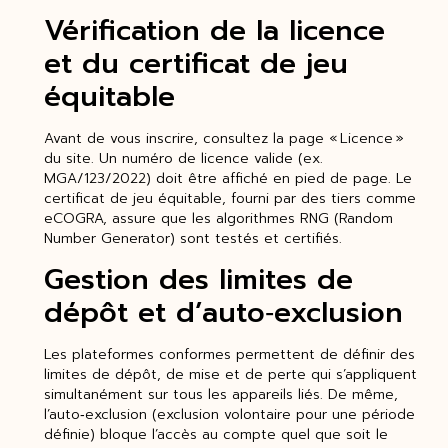
Vérification de la licence
et du certificat de jeu
équitable
Avant de vous inscrire, consultez la page « Licence »
du site. Un numéro de licence valide (ex.
MGA/123/2022) doit être affiché en pied de page. Le
certificat de jeu équitable, fourni par des tiers comme
eCOGRA, assure que les algorithmes RNG (Random
Number Generator) sont testés et certifiés.
Gestion des limites de
dépôt et d’auto‑exclusion
Les plateformes conformes permettent de définir des
limites de dépôt, de mise et de perte qui s’appliquent
simultanément sur tous les appareils liés. De même,
l’auto‑exclusion (exclusion volontaire pour une période
définie) bloque l’accès au compte quel que soit le