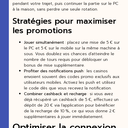
pendant votre trajet, puis continuer la partie sur le PC
à la maison, sans perdre une seule rotation.
Stratégies pour maximiser
les promotions
Jouer simultanément
: placez une mise de 5 € sur
le PC et 5 € sur le mobile sur la même machine à
sous. Vous doublez vos chances d’atteindre le
nombre de tours requis pour débloquer un
bonus de mise supplémentaire.
Profiter des notifications push
: les casinos
envoient souvent des codes promo exclusifs aux
utilisateurs mobiles. Activez les push et utilisez
le code dès que vous recevez la notification.
Combiner cashback et recharge
: si vous avez
déjà récupéré un cashback de 5 €, effectuez un
dépôt de 20 € via l’application pour bénéficier
de la recharge de 10 %, ce qui vous donne 2 €
supplémentaires à jouer immédiatement.
Optimiser la connexion