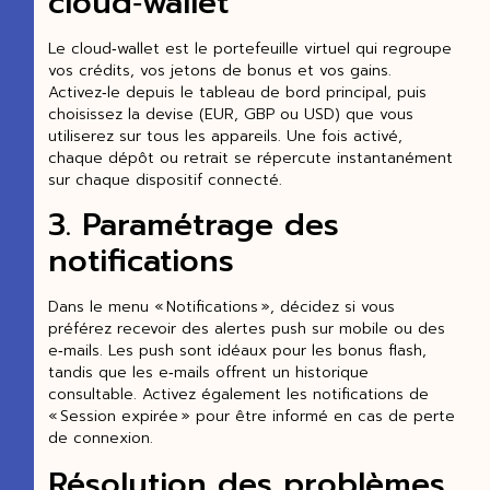
cloud‑wallet
Le cloud‑wallet est le portefeuille virtuel qui regroupe
vos crédits, vos jetons de bonus et vos gains.
Activez‑le depuis le tableau de bord principal, puis
choisissez la devise (EUR, GBP ou USD) que vous
utiliserez sur tous les appareils. Une fois activé,
chaque dépôt ou retrait se répercute instantanément
sur chaque dispositif connecté.
3. Paramétrage des
notifications
Dans le menu « Notifications », décidez si vous
préférez recevoir des alertes push sur mobile ou des
e‑mails. Les push sont idéaux pour les bonus flash,
tandis que les e‑mails offrent un historique
consultable. Activez également les notifications de
« Session expirée » pour être informé en cas de perte
de connexion.
Résolution des problèmes