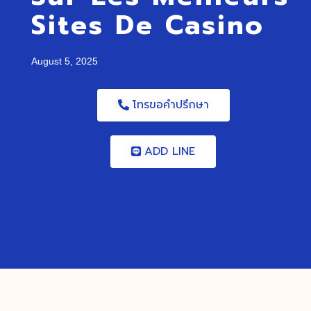
Sites De Casino
August 5, 2025
โทรขอคำปรึกษา
ADD LINE