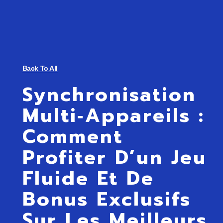
Back To All
Synchronisation
Multi‑appareils :
Comment
Profiter D’un Jeu
Fluide Et De
Bonus Exclusifs
Sur Les Meilleurs