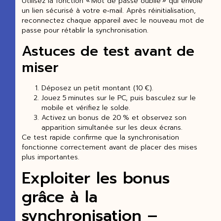
Utilisez la fonction « Mot de passe oublié » qui envoie
un lien sécurisé à votre e‑mail. Après réinitialisation,
reconnectez chaque appareil avec le nouveau mot de
passe pour rétablir la synchronisation.
Astuces de test avant de
miser
Déposez un petit montant (10 €).
Jouez 5 minutes sur le PC, puis basculez sur le
mobile et vérifiez le solde.
Activez un bonus de 20 % et observez son
apparition simultanée sur les deux écrans.
Ce test rapide confirme que la synchronisation
fonctionne correctement avant de placer des mises
plus importantes.
Exploiter les bonus
grâce à la
synchronisation –