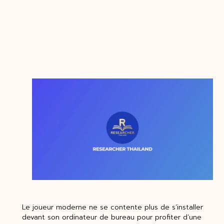
Le joueur moderne ne se contente plus de s’installer
devant son ordinateur de bureau pour profiter d’une