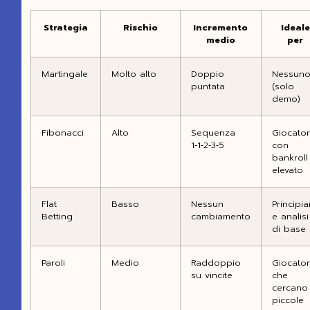
Strategia
Rischio
Incremento
Ideale
medio
per
Martingale
Molto alto
Doppio
Nessun
puntata
(solo
demo)
Fibonacci
Alto
Sequenza
Giocator
1‑1‑2‑3‑5
con
bankroll
elevato
Flat
Basso
Nessun
Principia
Betting
cambiamento
e analisi
di base
Paroli
Medio
Raddoppio
Giocator
su vincite
che
cercano
piccole