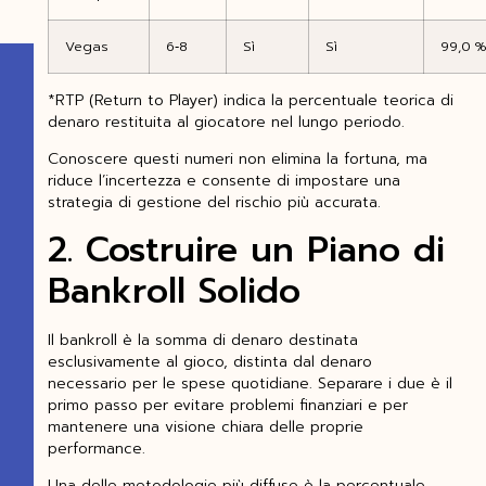
Vegas
6‑8
Sì
Sì
99,0 
*RTP (Return to Player) indica la percentuale teorica di
denaro restituita al giocatore nel lungo periodo.
Conoscere questi numeri non elimina la fortuna, ma
riduce l’incertezza e consente di impostare una
strategia di gestione del rischio più accurata.
2. Costruire un Piano di
Bankroll Solido
Il bankroll è la somma di denaro destinata
esclusivamente al gioco, distinta dal denaro
necessario per le spese quotidiane. Separare i due è il
primo passo per evitare problemi finanziari e per
mantenere una visione chiara delle proprie
performance.
Una delle metodologie più diffuse è la percentuale