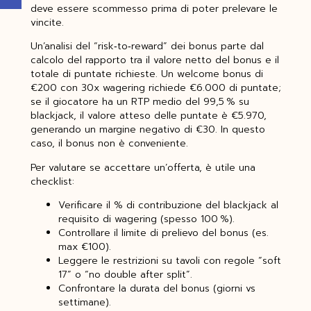
deve essere scommesso prima di poter prelevare le
vincite.
Un’analisi del “risk‑to‑reward” dei bonus parte dal
calcolo del rapporto tra il valore netto del bonus e il
totale di puntate richieste. Un welcome bonus di
€200 con 30x wagering richiede €6.000 di puntate;
se il giocatore ha un RTP medio del 99,5 % su
blackjack, il valore atteso delle puntate è €5.970,
generando un margine negativo di €30. In questo
caso, il bonus non è conveniente.
Per valutare se accettare un’offerta, è utile una
checklist:
Verificare il % di contribuzione del blackjack al
requisito di wagering (spesso 100 %).
Controllare il limite di prelievo del bonus (es.
max €100).
Leggere le restrizioni su tavoli con regole “soft
17” o “no double after split”.
Confrontare la durata del bonus (giorni vs
settimane).