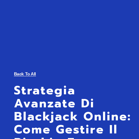
Back To All
Strategia
Avanzate Di
Blackjack Online:
Come Gestire Il