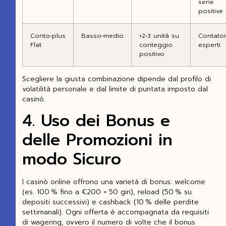
serie
positive
Conto‑plus
Basso‑medio
+2‑3 unità su
Contator
Flat
conteggio
esperti
positivo
Scegliere la giusta combinazione dipende dal profilo di
volatilità personale e dal limite di puntata imposto dal
casinò.
4. Uso dei Bonus e
delle Promozioni in
modo Sicuro
I casinò online offrono una varietà di bonus: welcome
(es. 100 % fino a €200 + 50 giri), reload (50 % su
depositi successivi) e cashback (10 % delle perdite
settimanali). Ogni offerta è accompagnata da requisiti
di wagering, ovvero il numero di volte che il bonus