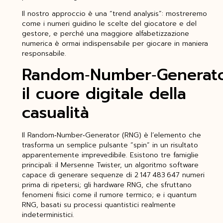
Il nostro approccio è una “trend analysis”: mostreremo
come i numeri guidino le scelte del giocatore e del
gestore, e perché una maggiore alfabetizzazione
numerica è ormai indispensabile per giocare in maniera
responsabile.
Random‑Number‑Generato
il cuore digitale della
casualità
Il Random‑Number‑Generator (RNG) è l’elemento che
trasforma un semplice pulsante “spin” in un risultato
apparentemente imprevedibile. Esistono tre famiglie
principali: il Mersenne Twister, un algoritmo software
capace di generare sequenze di 2 147 483 647 numeri
prima di ripetersi; gli hardware RNG, che sfruttano
fenomeni fisici come il rumore termico; e i quantum
RNG, basati su processi quantistici realmente
indeterministici.