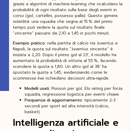
grazie a algoritmi di machine‑learning che ricalcolano la
probabilità di ogni risultato sulla base degli eventi in
corso (gol, cartellini, possesso palla). Questo genera
volatilità: una squadra che segna al 15 % del primo
tempo può vedere la quota sul risultato finale
“vincente” passare da 2,10 a 1,45 in pochi minuti.
Esempio pratico:
nella partita di calcio tra Juventus e
Napoli, la quota sul risultato “Juventus vincente” è
iniziata a 2,20. Dopo il primo gol al 23′, il modello ha
aumentato la probabilità di vittoria al 55 %, facendo
scendere la quota a 1,80. Un altro gol al 38′ ha
spostato la quota a 1,45, evidenziando come le
scommesse live richiedano decisioni ultra‑rapide.
Modelli usati:
Poisson per gol, Elo rating per forza
squadra, regressione logistica per eventi chiave.
Frequenza di aggiornamento:
tipicamente 2‑3
secondi per sport ad alta intensità (calcio,
basket).
Intelligenza artificiale e