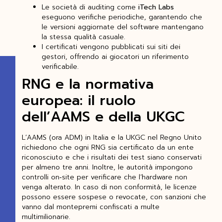
Le società di auditing come
iTech Labs
eseguono verifiche periodiche, garantendo che
le versioni aggiornate del software mantengano
la stessa qualità casuale.
I certificati vengono pubblicati sui siti dei
gestori, offrendo ai giocatori un riferimento
verificabile.
RNG e la normativa
europea: il ruolo
dell’AAMS e della UKGC
L’AAMS (ora ADM) in Italia e la UKGC nel Regno Unito
richiedono che ogni RNG sia certificato da un ente
riconosciuto e che i risultati dei test siano conservati
per almeno tre anni. Inoltre, le autorità impongono
controlli on‑site per verificare che l’hardware non
venga alterato. In caso di non conformità, le licenze
possono essere sospese o revocate, con sanzioni che
vanno dal montepremi confiscati a multe
multimilionarie.