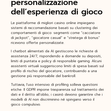
personalizzazione
dell’esperienza di gioco
Le piattaforme di migliori casino online impiegano
sistemi di raccomandazione basati su clustering dei
comportamenti di gioco: segmenti come “cacciatore
di jackpot”, “giocatore casual” e “stratega di bonus”
ricevono offerte personalizzate.
I chatbot alimentati da AI gestiscono le richieste di
assistenza 24/7, rispondendo a domande su depositi,
limiti di puntata e policy di responsible gaming. Alcuni
assistenti virtuali suggeriscono limiti di spesa basati sul
profilo di rischio del giocatore, contribuendo a una
gestione più responsabile del bankroll.
Tuttavia, l’uso intensivo di profiling solleva questioni
etiche. Il GDPR impone trasparenza sul trattamento dei
dati e il diritto all’oblio; i casinò devono garantire che i
modelli di AI non discriminino né spingano verso il
gioco compulsivo.