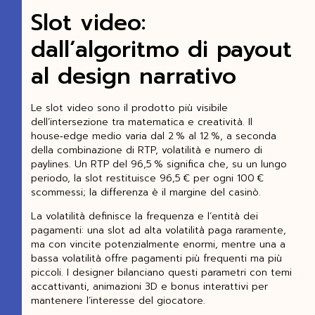
Slot video:
dall’algoritmo di payout
al design narrativo
Le slot video sono il prodotto più visibile
dell’intersezione tra matematica e creatività. Il
house‑edge medio varia dal 2 % al 12 %, a seconda
della combinazione di RTP, volatilità e numero di
paylines. Un RTP del 96,5 % significa che, su un lungo
periodo, la slot restituisce 96,5 € per ogni 100 €
scommessi; la differenza è il margine del casinò.
La volatilità definisce la frequenza e l’entità dei
pagamenti: una slot ad alta volatilità paga raramente,
ma con vincite potenzialmente enormi, mentre una a
bassa volatilità offre pagamenti più frequenti ma più
piccoli. I designer bilanciano questi parametri con temi
accattivanti, animazioni 3D e bonus interattivi per
mantenere l’interesse del giocatore.