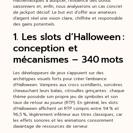
mathématiques à adopter, l’influence des bonus
saisonniers et, enfin, nous analyserons un cas concret
de jackpot décisif. Le but est d’offrir aux amateurs
d’argent réel une vision claire, chiffrée et responsable
des gains potentiels.
1. Les slots d’Halloween :
conception et
mécanismes – 340 mots
Les développeurs de jeux s’appuient sur des
archétypes visuels forts pour créer l’ambiance
d’Halloween. Vampires aux crocs scintillants, sorcières
chevauchant leurs balais, citrouilles grinçantes : chaque
thème possède son propre jeu de symboles et son
taux de retour au joueur (RTP). En général, les slots
d’Halloween affichent un RTP compris entre 94 % et
96,5 %, légèrement inférieur aux titres classiques, car
les effets sonores et les animations consomment
davantage de ressources de serveur.