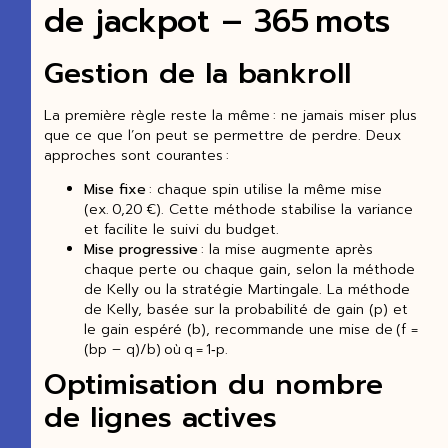
de jackpot – 365 mots
Gestion de la bankroll
La première règle reste la même : ne jamais miser plus
que ce que l’on peut se permettre de perdre. Deux
approches sont courantes :
Mise fixe
: chaque spin utilise la même mise
(ex. 0,20 €). Cette méthode stabilise la variance
et facilite le suivi du budget.
Mise progressive
: la mise augmente après
chaque perte ou chaque gain, selon la méthode
de Kelly ou la stratégie Martingale. La méthode
de Kelly, basée sur la probabilité de gain (p) et
le gain espéré (b), recommande une mise de (f =
(bp – q)/b) où q = 1‑p.
Optimisation du nombre
de lignes actives