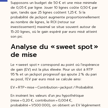
Supposons un budget de 50 € et une mise minimale
de 0,05 € par ligne. Jouer 10 lignes coûte 0,50 € par
spin, tandis que 25 lignes coûtent 1,25 €. Si la
probabilité de jackpot augmente proportionnellement
au nombre de lignes, le ROI (retour sur
investissement) maximal se situe souvent autour de
15‑20 lignes, où le gain espéré par euro misé atteint
son pic.
Analyse du « sweet spot »
de mise
Le « sweet spot » correspond au point où l’espérance
de gain (EV) est la plus élevée. Pour un slot à RTP
95 % et un jackpot progressif qui ajoute 2 % du pari
au pool, l’EV par euro misé se calcule ainsi :
EV = RTP × mise + Contribution × jackpot / Probabilité.
En insérant les valeurs d’un jeu hypothétique
(mise = 0,20 €, contribution = 0,004 €,
probabilité = 1/500 000), on obtient un EV légèrement