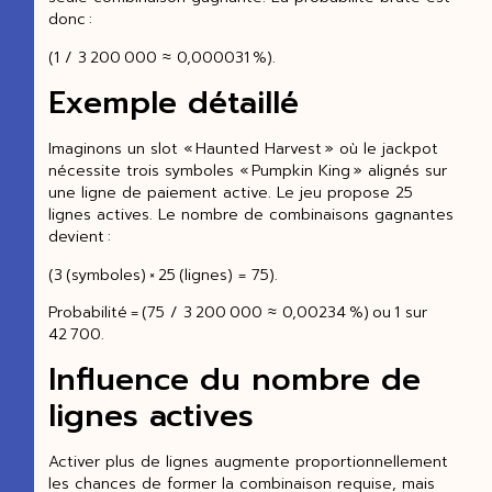
donc :
(1 / 3 200 000 ≈ 0,000031 %).
Exemple détaillé
Imaginons un slot « Haunted Harvest » où le jackpot
nécessite trois symboles « Pumpkin King » alignés sur
une ligne de paiement active. Le jeu propose 25
lignes actives. Le nombre de combinaisons gagnantes
devient :
(3 (symboles) × 25 (lignes) = 75).
Probabilité = (75 / 3 200 000 ≈ 0,00234 %) ou 1 sur
42 700.
Influence du nombre de
lignes actives
Activer plus de lignes augmente proportionnellement
les chances de former la combinaison requise, mais