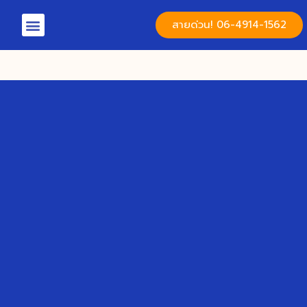
สายด่วน! 06-4914-1562