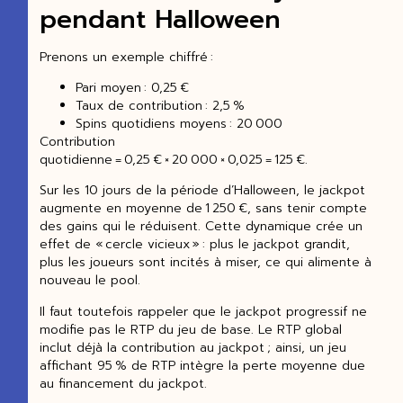
pendant Halloween
Prenons un exemple chiffré :
Pari moyen : 0,25 €
Taux de contribution : 2,5 %
Spins quotidiens moyens : 20 000
Contribution
quotidienne = 0,25 € × 20 000 × 0,025 = 125 €.
Sur les 10 jours de la période d’Halloween, le jackpot
augmente en moyenne de 1 250 €, sans tenir compte
des gains qui le réduisent. Cette dynamique crée un
effet de « cercle vicieux » : plus le jackpot grandit,
plus les joueurs sont incités à miser, ce qui alimente à
nouveau le pool.
Il faut toutefois rappeler que le jackpot progressif ne
modifie pas le RTP du jeu de base. Le RTP global
inclut déjà la contribution au jackpot ; ainsi, un jeu
affichant 95 % de RTP intègre la perte moyenne due
au financement du jackpot.