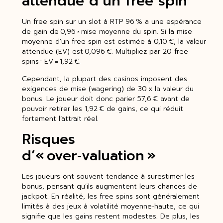
attendue d’un free spin
Un free spin sur un slot à RTP 96 % a une espérance
de gain de 0,96 × mise moyenne du spin. Si la mise
moyenne d’un free spin est estimée à 0,10 €, la valeur
attendue (EV) est 0,096 €. Multipliez par 20 free
spins : EV = 1,92 €.
Cependant, la plupart des casinos imposent des
exigences de mise (wagering) de 30 x la valeur du
bonus. Le joueur doit donc parier 57,6 € avant de
pouvoir retirer les 1,92 € de gains, ce qui réduit
fortement l’attrait réel.
Risques
d’« over‑valuation »
Les joueurs ont souvent tendance à surestimer les
bonus, pensant qu’ils augmentent leurs chances de
jackpot. En réalité, les free spins sont généralement
limités à des jeux à volatilité moyenne‑haute, ce qui
signifie que les gains restent modestes. De plus, les