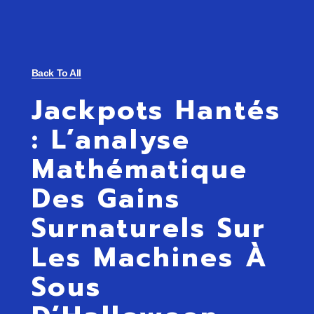
Back To All
Jackpots Hantés
: L’analyse
Mathématique
Des Gains
Surnaturels Sur
Les Machines À
Sous