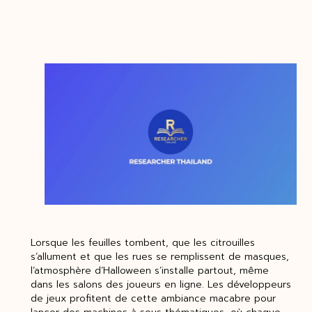
Lorsque les feuilles tombent, que les citrouilles
s’allument et que les rues se remplissent de masques,
l’atmosphère d’Halloween s’installe partout, même
dans les salons des joueurs en ligne. Les développeurs
de jeux profitent de cette ambiance macabre pour